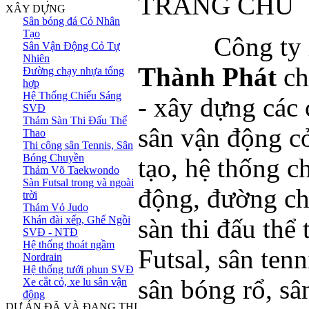
TRANG CHỦ
XÂY DỰNG
Sân bóng đá Cỏ Nhân
Tạo
Công ty Xâ
Sân Vận Động Cỏ Tự
Nhiên
Thành Phát
ch
Đường chạy nhựa tổng
hợp
Hệ Thống Chiếu Sáng
- xây dựng các 
SVĐ
Thảm Sàn Thi Đấu Thể
sân vận động cỏ
Thao
Thi công sân Tennis, Sân
Bóng Chuyền
tạo, hệ thống c
Thảm Võ Taekwondo
Sàn Futsal trong và ngoài
động, đường ch
trời
Thảm Vỏ Judo
Khán đài xếp, Ghế Ngồi
sàn thi đấu thể 
SVĐ - NTĐ
Hệ thống thoát ngầm
Futsal, sân ten
Nordrain
Hệ thống tưới phun SVĐ
sân bóng rổ, sân
Xe cắt cỏ, xe lu sân vận
động
DỰ ÁN ĐÃ VÀ ĐANG THI