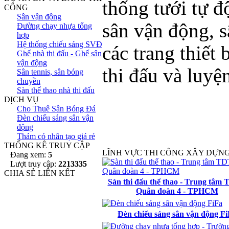
thống tưới tự đ
CÔNG
Sân vận động
sân vận động, 
Đường chạy nhựa tổng
hợp
Hệ thống chiếu sáng SVĐ
các trang thiết 
Ghế nhà thi đấu - Ghế sân
vận động
thi đấu và luyện
Sân tennis, sân bóng
chuyền
Sàn thể thao nhà thi đấu
DỊCH VỤ
Cho Thuê Sân Bóng Đá
Đèn chiếu sáng sân vận
động
Thảm cỏ nhân tạo giá rẻ
THỐNG KÊ TRUY CẬP
LĨNH VỰC THI CÔNG XÂY DỰN
Đang xem:
5
Lượt truy cập:
2213335
CHIA SẺ LIÊN KẾT
Sàn thi đấu thể thao - Trung tâm
Quân đoàn 4 - TPHCM
Đèn chiếu sáng sân vận động F