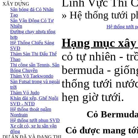
Lĩnh Vực Thi 
XÂY DỰNG
Sân bóng đá Cỏ Nhân
» Hệ thống tưới 
Tạo
Sân Vận Động Cỏ Tự
Nhiên
Hệ thống tưới 
Đường chạy nhựa tổng
hợp
Hạng mục xây
Hệ Thống Chiếu Sáng
SVĐ
cỏ tự nhiên - t
Thảm Sàn Thi Đấu Thể
Thao
Thi công sân Tennis, Sân
bermuda - giốn
Bóng Chuyền
Thảm Võ Taekwondo
thống tưới nướ
Sàn Futsal trong và ngoài
trời
Thảm Vỏ Judo
hẹn giờ tưới.
Khán đài xếp, Ghế Ngồi
SVĐ - NTĐ
Hệ thống thoát ngầm
Cỏ Bermuda 
Nordrain
Hệ thống tưới phun SVĐ
Xe cắt cỏ, xe lu sân vận
Cỏ được mang tới 
động
DỰ ÁN ĐÃ VÀ ĐANG THI