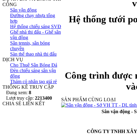
v
CÔNG
Sân vận động
Đường chạy nhựa tổng
Hệ thống tưới p
hợp
Hệ thống chiếu sáng SVĐ
Ghế nhà thi đấu - Ghế sân
vận động
Sân tennis, sân bóng
chuyền
Sàn thể thao nhà thi đấu
DỊCH VỤ
Cho Thuê Sân Bóng Đá
Đèn chiếu sáng sân vận
Công trình được 
động
Thảm cỏ nhân tạo giá rẻ
và
THỐNG KÊ TRUY CẬP
Đang xem:
8
Lượt truy cập:
2213400
SẢN PHẨM CÙNG LOẠI
CHIA SẺ LIÊN KẾT
Sân vận động - 
CÔNG TY TNHH XÂY