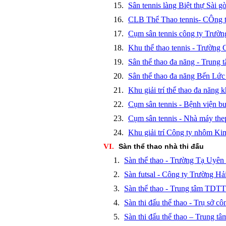
15.
Sân tennis làng Biệt thự Sài 
16.
CLB Thể Thao tennis- CÔng t
17.
Cụm sân tennis công ty Trư
18.
Khu thể thao tennis - Trường 
19.
Sân thể thao đa năng - Tru
20.
Sân thể thao đa năng Bến Lứ
21.
Khu giải trí thể thao đa năn
22.
Cụm sân tennis - Bệnh viện b
23.
Cụm sân tennis - Nhà máy the
24.
Khu giải trí Công ty nhôm 
VI.
Sàn thể thao nhà thi đấu
1.
Sàn thể thao - Trường Tạ Uyê
2.
Sàn futsal - Công ty Trường Hả
3.
Sàn thể thao - Trung tâm TDT
4.
Sàn thi đấu thể thao - Trụ sở c
5.
Sàn thi đấu thể thao – Trung