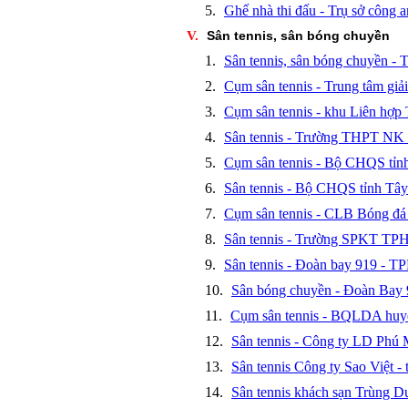
5.
Ghế nhà thi đấu - Trụ sở công 
V.
Sân tennis, sân bóng chuyền
1.
Sân tennis, sân bóng chuyền 
2.
Cụm sân tennis - Trung tâm giải
3.
Cụm sân tennis - khu Liên hợ
4.
Sân tennis - Trường THPT NK
5.
Cụm sân tennis - Bộ CHQS tỉn
6.
Sân tennis - Bộ CHQS tỉnh Tâ
7.
Cụm sân tennis - CLB Bóng đ
8.
Sân tennis - Trường SPKT T
9.
Sân tennis - Đoàn bay 919 - 
10.
Sân bóng chuyền - Đoàn Ba
11.
Cụm sân tennis - BQLDA huyệ
12.
Sân tennis - Công ty LD Ph
13.
Sân tennis Công ty Sao Việt -
14.
Sân tennis khách sạn Trùng D