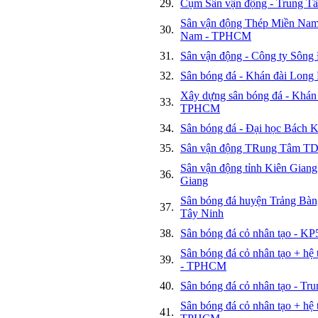
29.
Cụm Sân vận động - Trung 
Sân vận động Thép Miền Nam
30.
Nam - TPHCM
31.
Sân vận động - Công ty Sông
32.
Sân bóng đá - Khán đài Lo
Xây dựng sân bóng đá - Khá
33.
TPHCM
34.
Sân bóng đá - Đại học Bác
35.
Sân vận động TRung Tâm TDT
Sân vận động tỉnh Kiên Gi
36.
Giang
Sân bóng đá huyện Trảng Bàng
37.
Tây Ninh
38.
Sân bóng đá cỏ nhân tạo - K
Sân bóng đá cỏ nhân tạo + h
39.
- TPHCM
40.
Sân bóng đá cỏ nhân tạo - 
Sân bóng đá cỏ nhân tạo + hệ 
41.