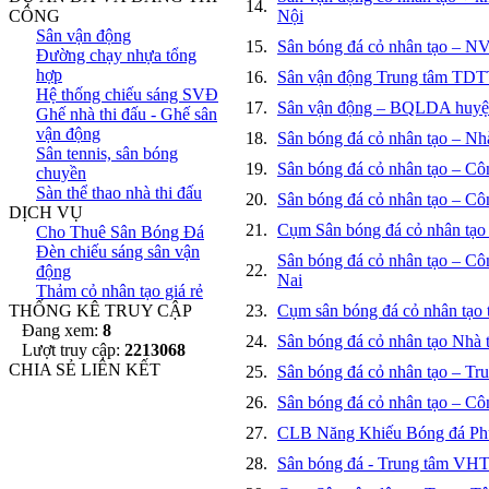
14.
CÔNG
Nội
Sân vận động
15.
Sân bóng đá cỏ nhân tạo – 
Đường chạy nhựa tổng
hợp
16.
Sân vận động Trung tâm TD
Hệ thống chiếu sáng SVĐ
17.
Sân vận động – BQLDA huyệ
Ghế nhà thi đấu - Ghế sân
vận động
18.
Sân bóng đá cỏ nhân tạo – N
Sân tennis, sân bóng
19.
Sân bóng đá cỏ nhân tạo – Cô
chuyền
Sàn thể thao nhà thi đấu
20.
Sân bóng đá cỏ nhân tạo – C
DỊCH VỤ
21.
Cụm Sân bóng đá cỏ nhân tạ
Cho Thuê Sân Bóng Đá
Đèn chiếu sáng sân vận
Sân bóng đá cỏ nhân tạo – C
22.
động
Nai
Thảm cỏ nhân tạo giá rẻ
THỐNG KÊ TRUY CẬP
23.
Cụm sân bóng đá cỏ nhân tạo
Đang xem:
8
24.
Sân bóng đá cỏ nhân tạo Nhà
Lượt truy cập:
2213068
CHIA SẺ LIÊN KẾT
25.
Sân bóng đá cỏ nhân tạo – 
26.
Sân bóng đá cỏ nhân tạo – 
27.
CLB Năng Khiếu Bóng đá Ph
28.
Sân bóng đá - Trung tâm VH