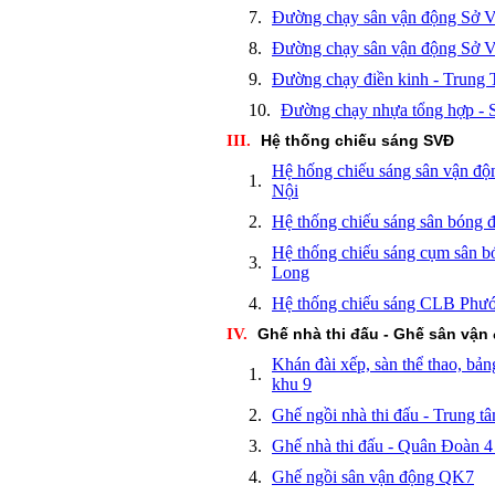
7.
Đường chạy sân vận động Sở V
8.
Đường chạy sân vận động Sở V
9.
Đường chạy điền kinh - Tru
10.
Đường chạy nhựa tổng hợp 
III.
Hệ thống chiếu sáng SVĐ
Hệ hống chiếu sáng sân vận đ
1.
Nội
2.
Hệ thống chiếu sáng sân bóng 
Hệ thống chiếu sáng cụm sân b
3.
Long
4.
Hệ thống chiếu sáng CLB Phư
IV.
Ghế nhà thi đấu - Ghế sân vận
Khán đài xếp, sàn thể thao, b
1.
khu 9
2.
Ghế ngồi nhà thi đấu - Trung
3.
Ghế nhà thi đấu - Quân Đoàn 4
4.
Ghế ngồi sân vận động QK7