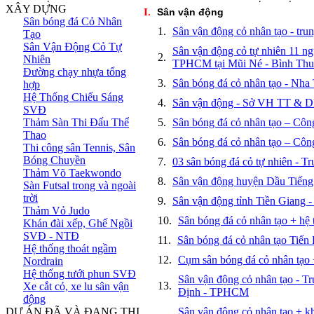
XÂY DỰNG
I.
Sân vận động
Sân bóng đá Cỏ Nhân
1.
Sân vận động cỏ nhân tạo - t
Tạo
Sân Vận Động Cỏ Tự
Sân vận động cỏ tự nhiên 11 n
2.
Nhiên
TPHCM tại Mũi Né - Bình Th
Đường chạy nhựa tổng
3.
Sân bóng đá cỏ nhân tạo - Nha
hợp
Hệ Thống Chiếu Sáng
4.
Sân vận động - Sở VH TT & D
SVĐ
Thảm Sàn Thi Đấu Thể
5.
Sân bóng đá cỏ nhân tạo – Côn
Thao
6.
Sân bóng đá cỏ nhân tạo – C
Thi công sân Tennis, Sân
Bóng Chuyền
7.
03 sân bóng đá cỏ tự nhiên - 
Thảm Võ Taekwondo
8.
Sân vận động huyện Dầu Tiếng
Sàn Futsal trong và ngoài
trời
9.
Sân vận động tỉnh Tiền Giang 
Thảm Vỏ Judo
10.
Sân bóng đá cỏ nhân tạo + hệ
Khán đài xếp, Ghế Ngồi
SVĐ - NTĐ
11.
Sân bóng đá cỏ nhân tạo Tiến
Hệ thống thoát ngầm
12.
Cụm sân bóng đá cỏ nhân tạo 
Nordrain
Hệ thống tưới phun SVĐ
Sân vận động cỏ nhân tạo -
13.
Xe cắt cỏ, xe lu sân vận
Định - TPHCM
động
DỰ ÁN ĐÃ VÀ ĐANG THI
Sân vận động cỏ nhân tạo + k