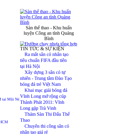
Sàn thể thao - Khu huấn
luyện Công an tỉnh Quảng
Bình
TIN TỨC & SỰ KIỆN
Ra mắt sân cỏ nhân tạo
Đường chạy nhựa tổng hợp -
tiêu chuẩn FIFA đầu tiên
Trường NKTDTT Nguyễn
tại Hà Nội
Thị Định
Xây dựng 3 sân cỏ tự
nhiên - Trung tâm Đào Tạo
bóng đá trẻ Việt Nam
Đèn chiếu sáng sân vận động
Khai mạc giải bóng đá
FiFa
Vĩnh Long mở rộng cúp
 tại Mũi Né
Thành Phát 2011: Vĩnh
Hệ thống tưới pop - up SVĐ
Long gặp Trà Vinh
Mỹ Đình Hà Nội
Thảm Sàn Thi Đấu Thể
Thao
TPHCM
Chuyên thi công sân cỏ
nhân tạo giá rẻ