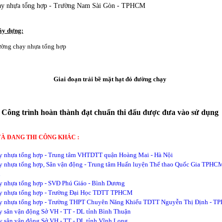
ạy nhựa tổng hợp - Trường Nam Sài Gòn - TPHCM
ây dựng:
ường chạy nhựa tổng hợp
Giai đoạn trải bề mặt hạt đỏ đường chạy
Công trình hoàn thành đạt chuẩn thi đấu được đưa vào sử dụng
VÀ ĐANG THI CÔNG KHÁC :
y nhựa tổng hợp - Trung tâm VHTDTT quận Hoàng Mai - Hà Nội
 nhựa tổng hợp, Sân vận động - Trung tâm Huấn luyện Thể thao Quốc Gia TPHCM
n
 nhựa tổng hợp - SVĐ Phú Giáo - Bình Dương
y nhựa tổng hợp - Trường Đại Học TDTT TPHCM
y nhựa tổng hợp - Trường THPT Chuyên Năng Khiếu TDTT Nguyễn Thị Định - 
 sân vận động Sở VH - TT - DL tỉnh Bình Thuận
 sân vận động Sở VH - TT - DL tỉnh Vĩnh Long