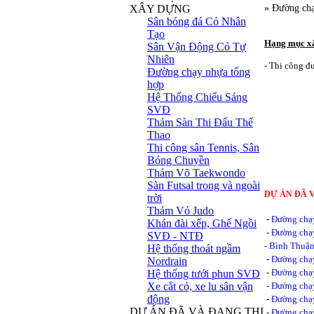
XÂY DỰNG
» Đường ch
Sân bóng đá Cỏ Nhân
Tạo
Hạng mục x
Sân Vận Động Cỏ Tự
Nhiên
- Thi công đ
Đường chạy nhựa tổng
hợp
Hệ Thống Chiếu Sáng
SVĐ
Thảm Sàn Thi Đấu Thể
Thao
Thi công sân Tennis, Sân
Bóng Chuyền
Thảm Võ Taekwondo
Sàn Futsal trong và ngoài
DỰ ÁN ĐÃ 
trời
Thảm Vỏ Judo
-
Đường chạ
Khán đài xếp, Ghế Ngồi
-
Đường chạy
SVĐ - NTĐ
- Bình Thuậ
Hệ thống thoát ngầm
-
Đường chạy
Nordrain
-
Đường chạ
Hệ thống tưới phun SVĐ
Xe cắt cỏ, xe lu sân vận
-
Đường chạ
động
-
Đường chạy
DỰ ÁN ĐÃ VÀ ĐANG THI
-
Đường chạy