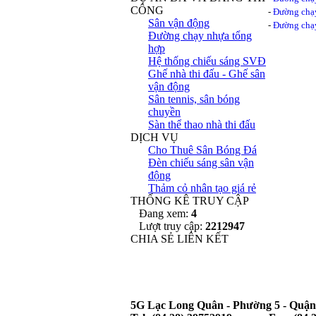
CÔNG
-
Đường chạ
Sân vận động
-
Đường chạ
Đường chạy nhựa tổng
hợp
Hệ thống chiếu sáng SVĐ
Ghế nhà thi đấu - Ghế sân
vận động
Sân tennis, sân bóng
chuyền
Sàn thể thao nhà thi đấu
DỊCH VỤ
Cho Thuê Sân Bóng Đá
Đèn chiếu sáng sân vận
động
Thảm cỏ nhân tạo giá rẻ
THỐNG KÊ TRUY CẬP
Đang xem:
4
Lượt truy cập:
2212947
CHIA SẺ LIÊN KẾT
5G Lạc Long Quân - Phường 5 - Quận