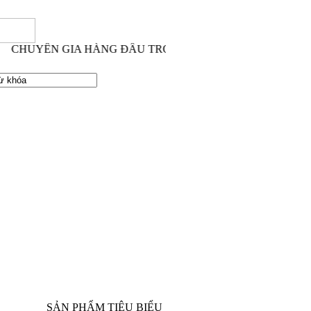
CHUYÊN GIA HÀNG ĐẦU TRONG LĨNH VỰC THI CÔNG XÂ
SẢN PHẨM TIÊU BIỂU