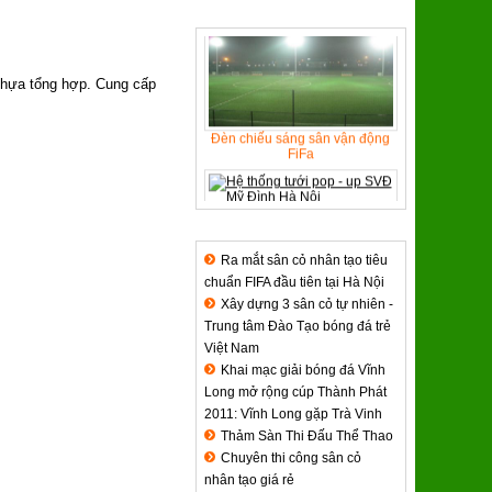
SẢN PHẨM TIÊU BIỂU
nhựa tổng hợp. Cung cấp
Đèn chiếu sáng sân vận động
FiFa
Hệ thống tưới pop - up SVĐ Mỹ
Đình Hà Nội
TIN TỨC & SỰ KIỆN
Ra mắt sân cỏ nhân tạo tiêu
chuẩn FIFA đầu tiên tại Hà Nội
Xây dựng 3 sân cỏ tự nhiên -
Trung tâm Đào Tạo bóng đá trẻ
Việt Nam
Khai mạc giải bóng đá Vĩnh
Long mở rộng cúp Thành Phát
2011: Vĩnh Long gặp Trà Vinh
Thảm Sàn Thi Đấu Thể Thao
Chuyên thi công sân cỏ
nhân tạo giá rẻ