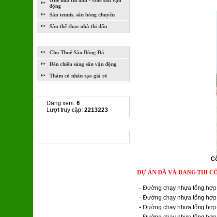
Ghế nhà thi đấu - Ghế sân vận
động
Sân tennis, sân bóng chuyền
Sàn thể thao nhà thi đấu
DỊCH VỤ
Cho Thuê Sân Bóng Đá
Đèn chiếu sáng sân vận động
Thảm cỏ nhân tạo giá rẻ
THỐNG KÊ TRUY CẬP
Đang xem:
6
Lượt truy cập:
2213223
CHIA SẺ LIÊN KẾT
Cô
DỰ ÁN ĐÃ VÀ ĐANG THI C
-
Đường chạy nhựa tổng hợp 
-
Đường chạy nhựa tổng hợp
-
Đường chạy nhựa tổng hợp,
-