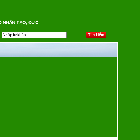
HÂN TẠO, ĐƯỜNG CHẠY NHỰA TỔNG HỢP, HỆ THỐNG CHIẾU SÁNG
Sàn thể thao - Khu huấn luyện
Công an tỉnh Quảng Bình
Đường chạy nhựa tổng hợp -
Trường NKTDTT Nguyễn Thị
Định