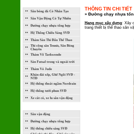
LĨNH VỰC THI CÔNG XÂY DỰNG
THÔNG TIN CHI TIẾT
Sân bóng đá Cỏ Nhân Tạo
» Đường chạy nhựa tổn
Sân Vận Động Cỏ Tự Nhiên
Hạng mục xây dựng
: Xây 
Đường chạy nhựa tổng hợp
trang thiết bị thể thao sân v
Hệ Thống Chiếu Sáng SVĐ
Thảm Sàn Thi Đấu Thể Thao
Thi công sân Tennis, Sân Bóng
Chuyền
Thảm Võ Taekwondo
Sàn Futsal trong và ngoài trời
Thảm Vỏ Judo
Khán đài xếp, Ghế Ngồi SVĐ -
NTĐ
Hệ thống thoát ngầm Nordrain
Hệ thống tưới phun SVĐ
Xe cắt cỏ, xe lu sân vận động
DỰ ÁN ĐÃ VÀ ĐANG THI CÔNG
Sân vận động
Đường chạy nhựa tổng hợp
Hệ thống chiếu sáng SVĐ