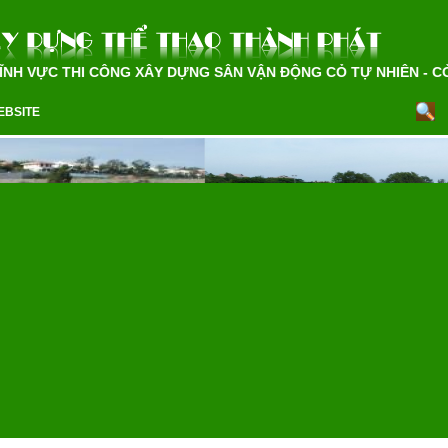
 VỰC THI CÔNG XÂY DỰNG SÂN VẬN ĐỘNG CỎ TỰ NHIÊN - CỎ N
EBSITE