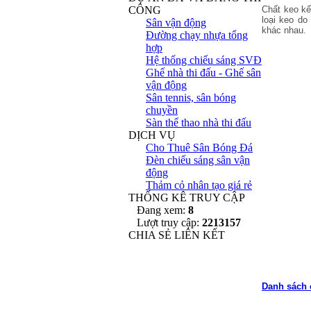
CÔNG
Chất keo kế
loại keo do
Sân vận động
khác nhau.
Đường chạy nhựa tổng
hợp
Hệ thống chiếu sáng SVĐ
Ghế nhà thi đấu - Ghế sân
Sà
vận động
Sân tennis, sân bóng
chuyền
Sàn thể thao nhà thi đấu
DỊCH VỤ
Cho Thuê Sân Bóng Đá
Đèn chiếu sáng sân vận
động
Thảm cỏ nhân tạo giá rẻ
THỐNG KÊ TRUY CẬP
Đang xem:
8
Lượt truy cập:
2213157
CHIA SẺ LIÊN KẾT
Danh
sách