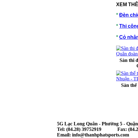
XEM THÊ
*
Đèn chi
*
Thi côn
*
Cỏ nhân
Sàn thi 
Sàn thể
5G Lạc Long Quân - Phường 5 - Quận
Tel: (84.28) 39752919 Fax: (84.2
Email: info@thanhphatsports.com