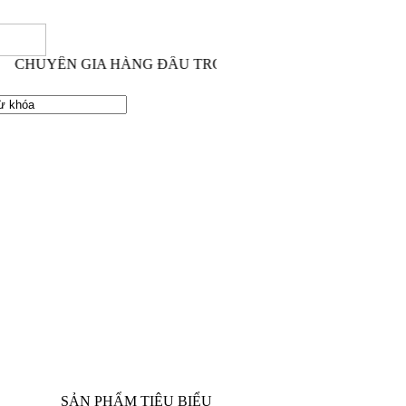
CHUYÊN GIA HÀNG ĐẦU TRONG LĨNH VỰC THI CÔNG XÂY
SẢN PHẨM TIÊU BIỂU