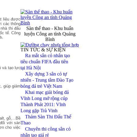
t liệu được
ới các thông
Sàn thể thao - Khu huấn
 nhà thi đấu
luyện Công an tỉnh Quảng
ốc tế. Công
Bình
h.
TIN TỨC & SỰ KIỆN
Ra mắt sân cỏ nhân tạo
Đường chạy nhựa tổng hợp -
tiêu chuẩn FIFA đầu tiên
Trường NKTDTT Nguyễn
tại Hà Nội
i và tạo lực
Thị Định
Xây dựng 3 sân cỏ tự
nhiên - Trung tâm Đào Tạo
bóng đá trẻ Việt Nam
Đèn chiếu sáng sân vận động
t, giúp giảm
FiFa
Khai mạc giải bóng đá
Vĩnh Long mở rộng cúp
Thành Phát 2011: Vĩnh
Hệ thống tưới pop - up SVĐ
Long gặp Trà Vinh
Mỹ Đình Hà Nội
Thảm Sàn Thi Đấu Thể
lt, gỗ,...Bề
Thao
đối với sàn
hơn cho việc
Chuyên thi công sân cỏ
nhân tạo giá rẻ