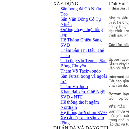
XÂY DỰNG
Lĩnh Vực 
Sân bóng đá Cỏ Nhân
» Thảm Sàn Th
Tạo
Nhà thi đấu
Sân Vận Động Cỏ Tự
thiết kế ch
Nhiên
số kỹ thuật
Đường chạy nhựa tổng
đạt chất lư
hợp
trình sau kh
Hệ Thống Chiếu Sáng
SVĐ
Các lớp cấu
Thảm Sàn Thi Đấu Thể
Thao
Upper laye
Thi công sân Tennis, Sân
Nhựa vinyl 
Bóng Chuyền
đàn hồi tốt 
Thảm Võ Taekwondo
Sàn Futsal trong và ngoài
Intermediat
trời
Cấu tạo gồm
chấn tối đa.
Thảm Vỏ Judo
Khán đài xếp, Ghế Ngồi
Bottom lay
SVĐ - NTĐ
Gồm lớp bọt
Hệ thống thoát ngầm
Nordrain
YÊU CẦU L
Sàn nhựa vi
Hệ thống tưới phun SVĐ
mặt yêu cầu
Xe cắt cỏ, xe lu sân vận
trong nhà, 
động
lắp đặt và t
DỰ ÁN ĐÃ VÀ ĐANG THI