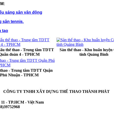
M:
ếu sáng sân vận động
g sân tennis.
 tạo
đấu thể thao - Trung tâm TDTT
Sàn thể thao - Khu huấn luyện
Quân đoàn 4 - TPHCM
tỉnh Quảng Bình
 thao - Trung tâm TDTT Quận
Phú Nhuận - TPHCM
CÔNG TY TNHH XÂY DỰNG THỂ THAO THÀNH PHÁT
 11 - TP.HCM - Việt Nam
8)39752968