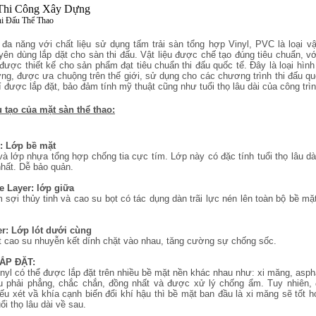
Thi Công Xây Dựng
i Đấu Thể Thao
 đa năng với chất liệu sử dụng tấm trải sàn tổng hợp Vinyl, PVC là loại vậ
uyên dùng lắp dặt cho sàn thi đấu. Vật liệu được chế tạo đúng tiêu chuẩn, v
 được thiết kế cho sản phẩm đạt tiêu chuẩn thi đấu quốc tế. Đây là loại hình
ợng, được ưa chuộng trên thế giới, sử dụng cho các chương trình thi đấu qu
í được lắp đặt, bảo đảm tính mỹ thuật cũng như tuổi thọ lâu dài của công trìn
 tạo của mặt sàn thể thao:
r: Lớp bề mặt
và lớp nhựa tổng hợp chống tia cực tím. Lớp này có đặc tính tuổi thọ lâu dà
nhất. Dễ bảo quản.
e Layer: lớp giữa
 sợi thủy tinh và cao su bọt có tác dụng dàn trãi lực nén lên toàn bộ bề mặ
er: Lớp lót dưới cùng
 cao su nhuyễn kết dính chặt vào nhau, tăng cường sự chống sốc.
ẮP ĐẶT:
nyl có thể được lắp đặt trên nhiều bề mặt nền khác nhau như: xi măng, aspha
 phải phẳng, chắc chắn, đồng nhất và được xử lý chống ẩm. Tuy nhiên, 
nếu xét vầ khía cạnh biến đổi khí hậu thì bề mặt ban đầu là xi măng sẽ tốt 
uổi thọ lâu dài về sau.