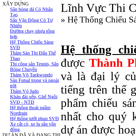
XÂY DỰNG
Lĩnh Vực Thi 
Sân bóng đá Cỏ Nhân
Tạo
» Hệ Thống Chiếu 
Sân Vận Động Cỏ Tự
Nhiên
Đường chạy nhựa tổng
hợp
Hệ Thống Chiếu Sáng
Hệ thống chi
SVĐ
Thảm Sàn Thi Đấu Thể
Thao
được
Thành P
Thi công sân Tennis, Sân
Bóng Chuyền
và là đại lý c
Thảm Võ Taekwondo
Sàn Futsal trong và ngoài
trời
tiếng trên thế 
Thảm Vỏ Judo
Khán đài xếp, Ghế Ngồi
phẩm chiếu sán
SVĐ - NTĐ
Hệ thống thoát ngầm
nhất cho quý 
Nordrain
Hệ thống tưới phun SVĐ
Xe cắt cỏ, xe lu sân vận
dự án được hoạ
động
DỰ ÁN ĐÃ VÀ ĐANG THI