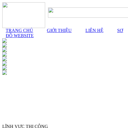
TRANG CHỦ
GIỚI THIỆU
LIÊN HỆ
SƠ
ĐỒ WEBSITE
LĨNH VỰC THI CÔNG