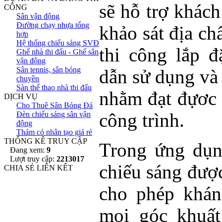
sẽ hỗ trợ khách
CÔNG
Sân vận động
Đường chạy nhựa tổng
khảo sát địa chấ
hợp
Hệ thống chiếu sáng SVĐ
thi công lắp đ
Ghế nhà thi đấu - Ghế sân
vận động
Sân tennis, sân bóng
dẫn sử dụng và
chuyền
Sàn thể thao nhà thi đấu
nhằm đạt đựơc 
DỊCH VỤ
Cho Thuê Sân Bóng Đá
Đèn chiếu sáng sân vận
công trình.
động
Thảm cỏ nhân tạo giá rẻ
THỐNG KÊ TRUY CẬP
Trong ứng dụn
Đang xem:
9
Lượt truy cập:
2213017
chiếu sáng được
CHIA SẺ LIÊN KẾT
cho phép khán
mọi góc khuất