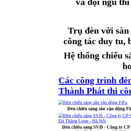
và đội ngũ th
Trụ đèn với sàn 
công tác duy tu,
Hệ thống chiếu s
h
Các công trình đè
Thành Phát thi cô
Đèn chiếu sáng sân vận động F
Đèn chiếu sáng SVĐ - Công ty CP