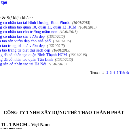
 tạo
c & Sự kiện khác :
g cỏ nhân tạo tại Bình Dương, Bình Phước
(16/01/2015)
g cỏ nhân tạo quận 10, quận 11, quận 12 HCM
(16/01/2015)
g cỏ nhân tạo cho trường mầm non
(16/01/2015)
g cỏ nhân tạo sân vườn đẹp
(16/01/2015)
 tạo sân vườn đẹp cho nhà phố
(16/01/2015)
 tạo trang trí nhà vườn đẹp
(16/01/2015)
 tạo trang trí biệt thự sạch đẹp
(16/01/2015)
ng đá cỏ nhân tạo quận Bình Thạnh HCM
(15/01/2015)
g đá cỏ nhân tạo quận Tân Bình
(15/01/2015)
g sân cỏ nhân tạo tại Hà Nội
(15/01/2015)
Trang
:
1
2
3
4
5
Tiếp t
CÔNG TY TNHH XÂY DỰNG THỂ THAO THÀNH PHÁT
 11 - TP.HCM - Việt Nam