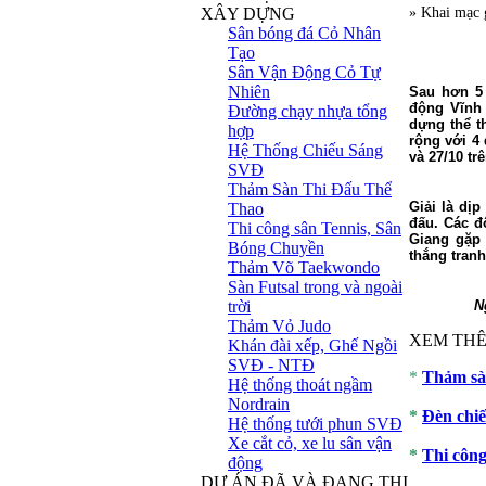
XÂY DỰNG
» Khai mạc 
Sân bóng đá Cỏ Nhân
Tạo
Sân Vận Động Cỏ Tự
Nhiên
Sau hơn 5 
động Vĩnh 
Đường chạy nhựa tổng
dựng thể t
hợp
rộng với 4
Hệ Thống Chiếu Sáng
và 27/10 t
SVĐ
Thảm Sàn Thi Đấu Thể
Giải là dịp
Thao
đấu. Các độ
Thi công sân Tennis, Sân
Giang gặp 
Bóng Chuyền
thắng tranh
Thảm Võ Taekwondo
Sàn Futsal trong và ngoài
trời
N
Thảm Vỏ Judo
XEM THÊ
Khán đài xếp, Ghế Ngồi
SVĐ - NTĐ
*
Thảm sàn
Hệ thống thoát ngầm
Nordrain
*
Đèn chiế
Hệ thống tưới phun SVĐ
Xe cắt cỏ, xe lu sân vận
*
Thi công
động
DỰ ÁN ĐÃ VÀ ĐANG THI