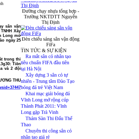
nh
Đường chạy nhựa tổng hợp -
Trường NKTDTT Nguyễn
Thị Định
ạy sân vận
y TNHH Xây
ĩnh Long mở
Đèn chiếu sáng sân vận động
vào ngày 25
FiFa
TIN TỨC & SỰ KIỆN
Ra mắt sân cỏ nhân tạo
Hệ thống tưới pop - up SVĐ
t trong thi
tiêu chuẩn FIFA đầu tiên
13g30: Tiền
Mỹ Đình Hà Nội
a và 2 đội
tại Hà Nội
Xây dựng 3 sân cỏ tự
 DƯƠNG THU
nhiên - Trung tâm Đào Tạo
bóng đá trẻ Việt Nam
wsid=37447
Khai mạc giải bóng đá
Vĩnh Long mở rộng cúp
Thành Phát 2011: Vĩnh
Long gặp Trà Vinh
Thảm Sàn Thi Đấu Thể
Thao
Chuyên thi công sân cỏ
nhân tạo giá rẻ