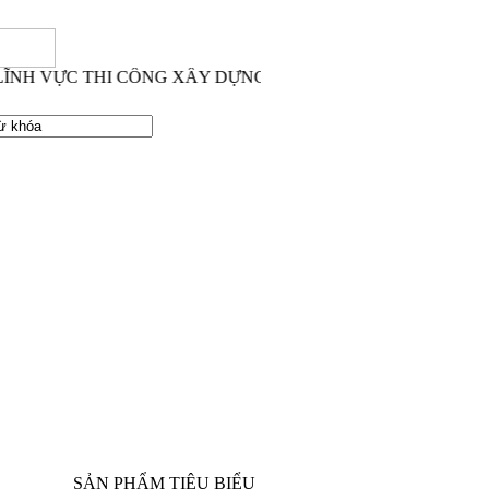
H VỰC THI CÔNG XÂY DỰNG SÂN VẬN ĐỘNG CỎ TỰ NHIÊ
Sàn thể thao - Khu huấn
luyện Công an tỉnh Quảng
Bình
SẢN PHẨM TIÊU BIỂU