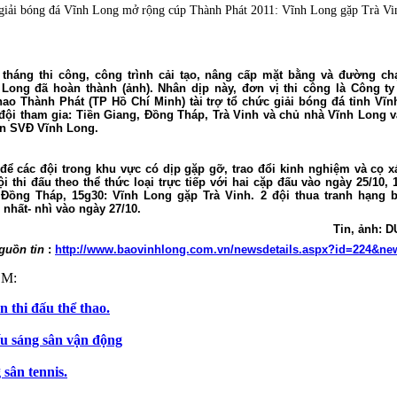
giải bóng đá Vĩnh Long mở rộng cúp Thành Phát 2011: Vĩnh Long gặp Trà Vi
tháng thi công, công trình cải tạo, nâng cấp mặt bằng và đường ch
Long đã hoàn thành (ảnh). Nhân dịp này, đơn vị thi công là Công t
hao Thành Phát (TP Hồ Chí Minh) tài trợ tổ chức giải bóng đá tỉnh V
 đội tham gia: Tiền Giang, Đồng Tháp, Trà Vinh và chủ nhà Vĩnh Long 
rên SVĐ Vĩnh Long.
 để các đội trong khu vực có dịp gặp gỡ, trao đổi kinh nghiệm và cọ xá
i thi đấu theo thể thức loại trực tiếp với hai cặp đấu vào ngày 25/10, 
Đồng Tháp, 15g30: Vĩnh Long gặp Trà Vinh. 2 đội thua tranh hạng b
 nhất- nhì vào ngày 27/10.
Tin, ảnh:
guồn tin
:
http://www.baovinhlong.com.vn/newsdetails.aspx?id=224&ne
M:
 thi đấu thể thao.
u sáng sân vận động
 sân tennis.