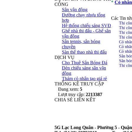
*
Cỏ nhân
CÔNG
Sân vận động
Đường chạy nhựa tổng
Các Tin tứ
hợp
Thi côn
Hệ thống chiếu sáng SVĐ
Thi côn
Ghế nhà thi đấu - Ghế sân
Thi côn
vận động
Thi côn
Sân tennis, sân bóng
Cỏ nhân
chuyền
Cỏ nhân
Cỏ nhân
Sàn thể thao nhà thi đấu
Sân bó
DỊCH VỤ
Sân bón
Cho Thuê Sân Bóng Đá
Thi côn
Đèn chiếu sáng sân vận
động
Thảm cỏ nhân tạo giá rẻ
THỐNG KÊ TRUY CẬP
Đang xem:
5
Lượt truy cập:
2213387
CHIA SẺ LIÊN KẾT
5G Lạc Long Quân - Phường 5 - Quận