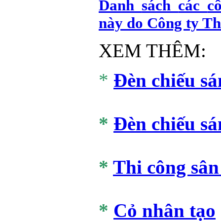
Danh
sách
các
c
này do
Công
ty Th
XEM THÊM:
*
Đèn chiếu sá
*
Đèn chiếu sá
*
Thi công sân
*
Cỏ nhân tạo