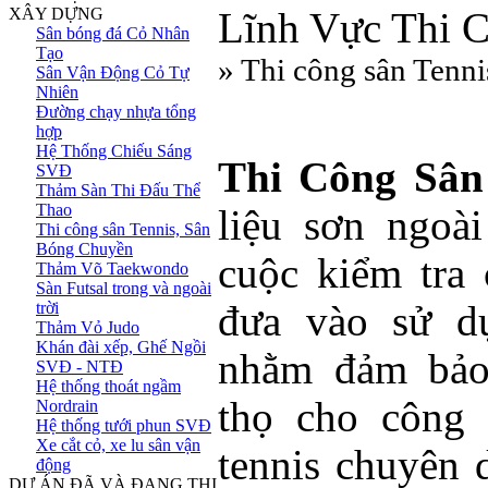
XÂY DỰNG
Lĩnh Vực Thi 
Sân bóng đá Cỏ Nhân
Tạo
» Thi công sân Tenn
Sân Vận Động Cỏ Tự
Nhiên
Đường chạy nhựa tổng
hợp
Hệ Thống Chiếu Sáng
Thi Công Sân 
SVĐ
Thảm Sàn Thi Đấu Thể
Thao
liệu sơn ngoài
Thi công sân Tennis, Sân
Bóng Chuyền
cuộc kiểm tra 
Thảm Võ Taekwondo
Sàn Futsal trong và ngoài
trời
đưa vào sử dụ
Thảm Vỏ Judo
Khán đài xếp, Ghế Ngồi
nhằm đảm bảo 
SVĐ - NTĐ
Hệ thống thoát ngầm
thọ cho công 
Nordrain
Hệ thống tưới phun SVĐ
Xe cắt cỏ, xe lu sân vận
tennis chuyên
động
DỰ ÁN ĐÃ VÀ ĐANG THI