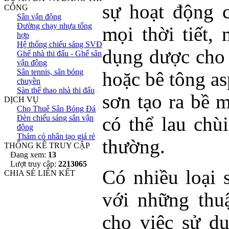
sự hoạt động 
CÔNG
Sân vận động
Đường chạy nhựa tổng
mọi thời tiết,
hợp
Hệ thống chiếu sáng SVĐ
dụng dược cho 
Ghế nhà thi đấu - Ghế sân
vận động
Sân tennis, sân bóng
hoặc bê tông as
chuyền
Sàn thể thao nhà thi đấu
sơn tạo ra bề 
DỊCH VỤ
Cho Thuê Sân Bóng Đá
Đèn chiếu sáng sân vận
có thể lau chù
động
Thảm cỏ nhân tạo giá rẻ
thường.
THỐNG KÊ TRUY CẬP
Đang xem:
13
Lượt truy cập:
2213065
Có nhiều loại 
CHIA SẺ LIÊN KẾT
với những thuậ
cho việc sử d