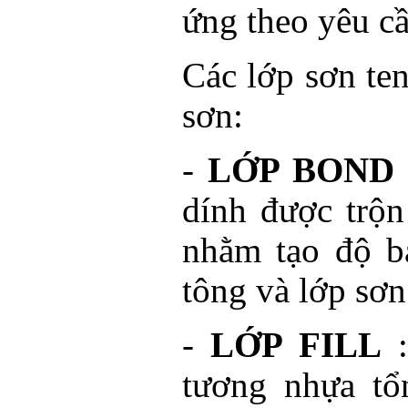
ứng theo yêu c
Các lớp sơn ten
sơn:
-
LỚP BOND
dính được trộn
nhằm tạo độ b
tông và lớp sơ
-
LỚP FILL
:
tương nhựa tổ