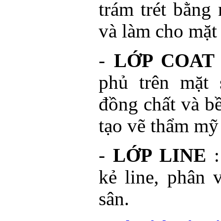
trám trét bằng
và làm cho mặt
-
LỚP COAT
phủ trên mặt 
đồng chất và bề
tạo vẽ thẩm mỹ
-
LỚP LINE
:
kẻ line, phân 
sân.