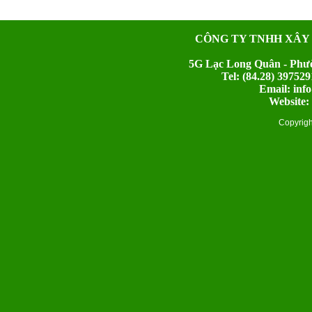
CÔNG TY TNHH XÂY
5G Lạc Long Quân - Phườ
Tel: (84.28) 397
Email: inf
Website:
Copyrig