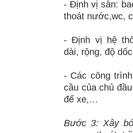
- Định vị sân: b
thoát nước,wc, 
- Định vị hệ th
dài, rộng, độ dố
- Các công trìn
cầu của chủ đầu
để xe,…
Bước 3: Xây bó