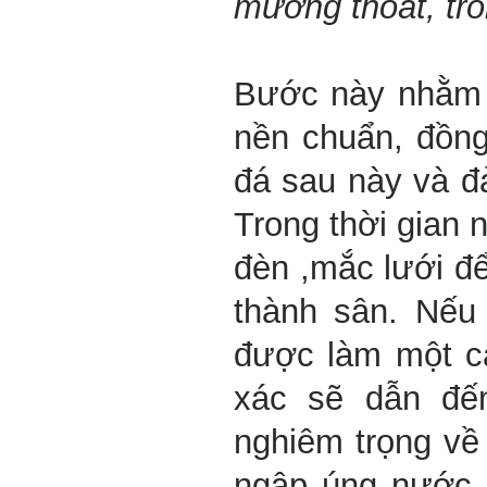
mương thoát, trồn
Bước này nhằm x
nền chuẩn, đồng
đá sau này và đ
Trong thời gian n
đèn ,mắc lưới đ
thành sân. Nếu
được làm một c
xác sẽ dẫn đế
nghiêm trọng về 
ngập úng nước,