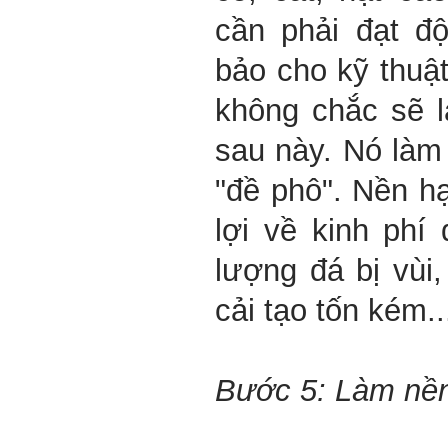
cần phải đạt đ
bảo cho kỹ thuậ
không chắc sẽ l
sau này. Nó làm 
"đề phô". Nền hạ
lợi về kinh phí
lượng đá bị vùi,
cải tạo tốn kém..
Bước 5: Làm nền