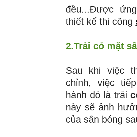
đều...Được ứng
thiết kế thi công
2.
Trải cỏ mặt s
Sau khi việc t
chỉnh, việc ti
hành đó là trải
c
này sẽ ảnh hưở
của sân bóng sa