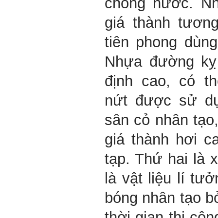
chống nước. N
giá thành tươn
tiên phong dùn
Nhựa đường kỵ 
định cao, có t
nứt được sử dụ
sân cỏ nhân tạo
giá thành hơi c
tạp. Thứ hai là 
là vật liệu lí t
bóng nhân tạo b
thời gian thi côn