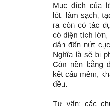
Mục đích của l
lót, làm sạch, tạ
ra còn có tác d
có diện tích lớn
dẫn đến nứt cục
Nghĩa là sẽ bị p
Còn nền bằng đ
kết cấu mềm, kh
đều.
Tư vấn
: các ch