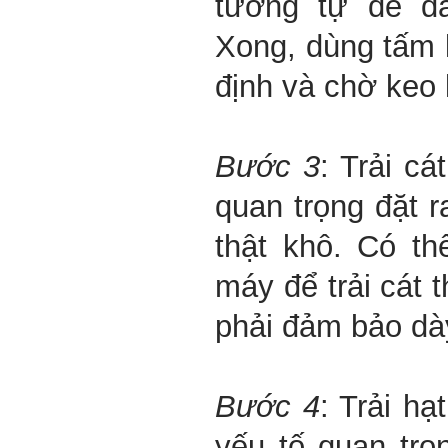
tương tự để dá
Xong, dùng tấm l
định và chờ keo 
Bước 3
: Trải c
quan trọng đặt r
thật khô. Có t
máy để trải cát t
phải đảm bảo dà
Bước 4
: Trải hạ
yếu tố quan trọ