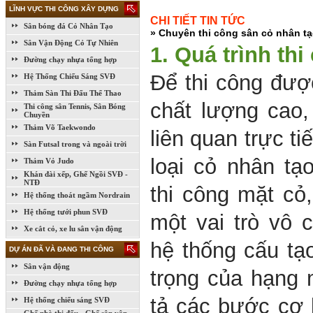
LĨNH VỰC THI CÔNG XÂY DỰNG
CHI TIẾT TIN TỨC
Sân bóng đá Cỏ Nhân Tạo
» Chuyên thi công sân cỏ nhân tạ
Sân Vận Động Cỏ Tự Nhiên
1.
Quá trình thi
Đường chạy nhựa tổng hợp
Để thi công đượ
Hệ Thống Chiếu Sáng SVĐ
Thảm Sàn Thi Đấu Thể Thao
chất lượng cao
Thi công sân Tennis, Sân Bóng
Chuyền
Thảm Võ Taekwondo
liên quan trực t
Sàn Futsal trong và ngoài trời
loại cỏ nhân tạ
Thảm Vỏ Judo
Khán đài xếp, Ghế Ngồi SVĐ -
NTĐ
thi công mặt cỏ,
Hệ thống thoát ngầm Nordrain
Hệ thống tưới phun SVĐ
một vai trò vô 
Xe cắt cỏ, xe lu sân vận động
hệ thống cấu tạ
DỰ ÁN ĐÃ VÀ ĐANG THI CÔNG
Sân vận động
trọng của hạng 
Đường chạy nhựa tổng hợp
tả các bước cơ 
Hệ thống chiếu sáng SVĐ