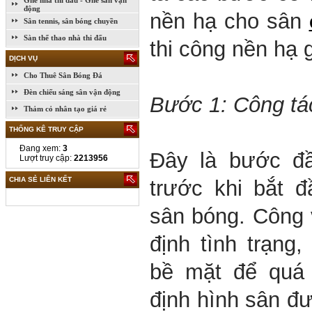
Ghế nhà thi đấu - Ghế sân vận
động
nền hạ cho sân
Sân tennis, sân bóng chuyền
Sàn thể thao nhà thi đấu
thi công nền hạ
DỊCH VỤ
Cho Thuê Sân Bóng Đá
Đèn chiếu sáng sân vận động
Bước 1: Công tác
Thảm cỏ nhân tạo giá rẻ
THỐNG KÊ TRUY CẬP
Đang xem:
3
Đây là bước đầ
Lượt truy cập:
2213956
CHIA SẺ LIÊN KẾT
trước khi bắt 
sân bóng. Công 
định tình trạng,
bề mặt để quá t
định hình sân đư