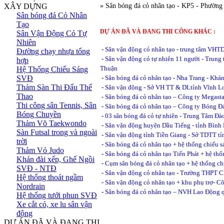
XÂY DỰNG
» Sân bóng đá cỏ nhân tạo - KP5 - Phườ
Sân bóng đá Cỏ Nhân
Tạo
DỰ ÁN ĐÃ VÀ ĐANG THI CÔNG KHÁC :
Sân Vận Động Cỏ Tự
Nhiên
-
Sân vận động cỏ nhân tạo - trung tâm VHT
Đường chạy nhựa tổng
-
Sân vận động cỏ tự nhiên 11 người - Trun
hợp
Thuận
Hệ Thống Chiếu Sáng
SVĐ
-
Sân bóng đá cỏ nhân tạo - Nha Trang - Khá
Thảm Sàn Thi Đấu Thể
-
Sân vận động - Sở VH TT & DLtỉnh Vĩnh L
Thao
-
Sân bóng đá cỏ nhân tạo – Công ty Megasta
Thi công sân Tennis, Sân
-
Sân bóng đá cỏ nhân tạo – Công ty Bóng 
Bóng Chuyền
-
03 sân bóng đá cỏ tự nhiên - Trung Tâm Đào
Thảm Võ Taekwondo
-
Sân vận động huyện Dầu Tiếng - tỉnh Bình
Sàn Futsal trong và ngoài
-
Sân vận động tỉnh Tiền Giang - Sở TDTT tỉ
trời
-
Sân bóng đá cỏ nhân tạo + hệ thống chiếu 
Thảm Vỏ Judo
-
Sân bóng đá cỏ nhân tạo Tiến Phát + hệ th
Khán đài xếp, Ghế Ngồi
-
Cụm sân bóng đá cỏ nhân tạo + hệ thống ch
SVĐ - NTĐ
-
Sân vận động cỏ nhân tạo - Trường THPT
Hệ thống thoát ngầm
-
Sân vận động cỏ nhân tạo + khu phụ trợ- 
Nordrain
-
Sân bóng đá cỏ nhân tạo – NVH Lao Động
Hệ thống tưới phun SVĐ
Xe cắt cỏ, xe lu sân vận
động
DỰ ÁN ĐÃ VÀ ĐANG THI