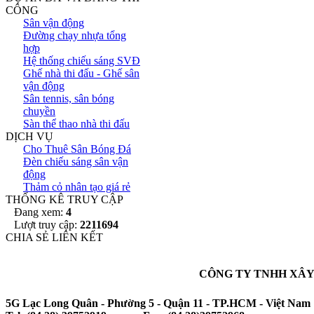
CÔNG
Sân vận động
Đường chạy nhựa tổng
hợp
Hệ thống chiếu sáng SVĐ
Ghế nhà thi đấu - Ghế sân
vận động
Sân tennis, sân bóng
chuyền
Sàn thể thao nhà thi đấu
DỊCH VỤ
Cho Thuê Sân Bóng Đá
Đèn chiếu sáng sân vận
động
Thảm cỏ nhân tạo giá rẻ
THỐNG KÊ TRUY CẬP
Đang xem:
4
Lượt truy cập:
2211694
CHIA SẺ LIÊN KẾT
CÔNG TY TNHH XÂY
5G Lạc Long Quân - Phường 5 - Quận 11 - TP.HCM - Việt Nam