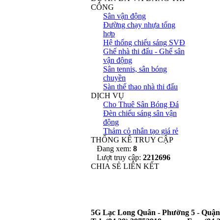
CÔNG
Sân vận động
Đường chạy nhựa tổng
hợp
Hệ thống chiếu sáng SVĐ
Ghế nhà thi đấu - Ghế sân
vận động
Sân tennis, sân bóng
chuyền
Sàn thể thao nhà thi đấu
DỊCH VỤ
Cho Thuê Sân Bóng Đá
Đèn chiếu sáng sân vận
động
Thảm cỏ nhân tạo giá rẻ
THỐNG KÊ TRUY CẬP
Đang xem:
8
Lượt truy cập:
2212696
CHIA SẺ LIÊN KẾT
5G Lạc Long Quân - Phường 5 - Quận