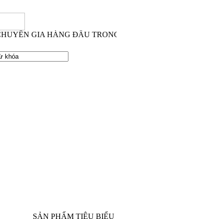
UYÊN GIA HÀNG ĐẦU TRONG LĨNH VỰC THI CÔNG XÂY D
SẢN PHẨM TIÊU BIỂU