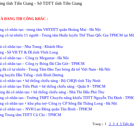
ộng tỉnh Tiền Giang - Sở TDTT tỉnh Tiền Giang
VÀ ĐANG THI CÔNG KHÁC :
ng cỏ nhân tạo - trung tâm VHTDTT quận Hoàng Mai - Hà Nội
ng cỏ tự nhiên 11 người - Trung tâm Huấn luyện Thể Thao Qốc Gia TPHCM tại Mũ
á cỏ nhân tạo - Nha Trang - Khánh Hòa
ng - Sở VH TT & DLtỉnh Vĩnh Long
á cỏ nhân tạo – Công ty Megastar - Hà Nội
á cỏ nhân tạo – Công ty Bóng Đá Cần Giờ - TPHCM
g đá cỏ tự nhiên - Trung Tâm Đào Tạo bóng đá trẻ Việt Nam - Hà Nội
ng huyện Dầu Tiếng - tỉnh Bình Dương
á cỏ nhân tạo + hệ thống chiếu sáng - Bộ CHQS tỉnh Tây Ninh
á cỏ nhân tạo Tiến Phát + hệ thống chiếu sáng - Quận 9 - TPHCM
ng đá cỏ nhân tạo + hệ thống chiếu sáng - Nhà Thi Đấu Phú Thọ
ộng cỏ nhân tạo - Trường THPT Chuyên năng khiếu TDTT Nguyễn Thị Định - TP
ng cỏ nhân tạo + khu phụ trợ- Công ty CP Sông Đà Thăng Long - Hà Nội
đá cỏ nhân tạo – NVH Lao Động quận Tân Bình - TPHCM
ộng Trung tâm TDTT Củ Chi - TPHCM
Trang
:
1
2
3
4
5
Tiếp th