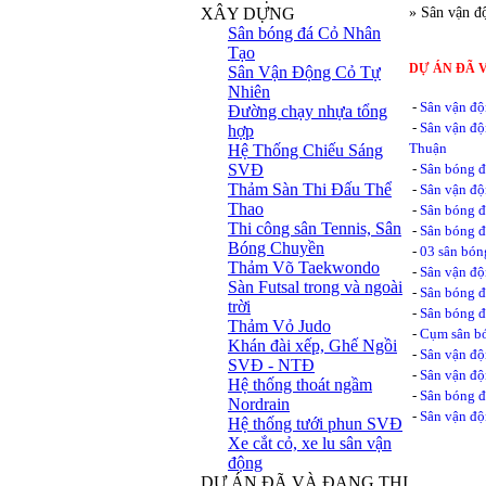
XÂY DỰNG
» Sân vận đ
Sân bóng đá Cỏ Nhân
Tạo
DỰ ÁN ĐÃ 
Sân Vận Động Cỏ Tự
Nhiên
-
Sân vận độ
Đường chạy nhựa tổng
-
Sân vận độ
hợp
Thuận
Hệ Thống Chiếu Sáng
SVĐ
-
Sân bóng đ
Thảm Sàn Thi Đấu Thể
-
Sân vận độ
Thao
-
Sân bóng đ
Thi công sân Tennis, Sân
-
Sân bóng đ
Bóng Chuyền
-
03 sân bón
Thảm Võ Taekwondo
-
Sân vận độ
Sàn Futsal trong và ngoài
-
Sân bóng đ
trời
-
Sân bóng đ
Thảm Vỏ Judo
-
Cụm sân bó
Khán đài xếp, Ghế Ngồi
-
Sân vận đ
SVĐ - NTĐ
-
Sân vận độ
Hệ thống thoát ngầm
-
Sân bóng 
Nordrain
-
Sân vận đ
Hệ thống tưới phun SVĐ
Xe cắt cỏ, xe lu sân vận
động
DỰ ÁN ĐÃ VÀ ĐANG THI