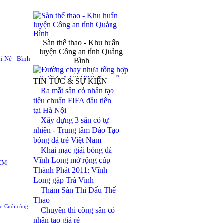
Sàn thể thao - Khu huấn
luyện Công an tỉnh Quảng
Bình
i Né - Bình
TIN TỨC & SỰ KIỆN
Ra mắt sân cỏ nhân tạo
Đường chạy nhựa tổng hợp -
tiêu chuẩn FIFA đầu tiên
Trường NKTDTT Nguyễn
tại Hà Nội
Thị Định
Xây dựng 3 sân cỏ tự
nhiên - Trung tâm Đào Tạo
Đèn chiếu sáng sân vận động
bóng đá trẻ Việt Nam
FiFa
Khai mạc giải bóng đá
Vĩnh Long mở rộng cúp
HCM
Thành Phát 2011: Vĩnh
Hệ thống tưới pop - up SVĐ
Long gặp Trà Vinh
Mỹ Đình Hà Nội
Thảm Sàn Thi Đấu Thể
Thao
eo
Cuối cùng
Chuyên thi công sân cỏ
nhân tạo giá rẻ