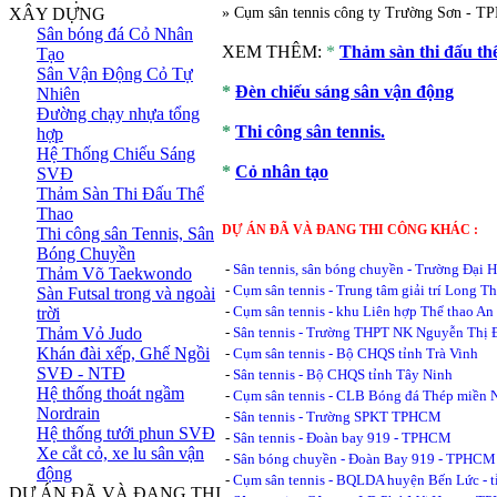
XÂY DỰNG
» Cụm sân tennis công ty Trường Sơn - 
Sân bóng đá Cỏ Nhân
XEM THÊM:
*
Thảm sàn thi đấu thể
Tạo
Sân Vận Động Cỏ Tự
*
Đèn chiếu sáng sân vận động
Nhiên
Đường chạy nhựa tổng
*
Thi công sân tennis.
hợp
Hệ Thống Chiếu Sáng
*
Cỏ nhân tạo
SVĐ
Thảm Sàn Thi Đấu Thể
Thao
DỰ ÁN ĐÃ VÀ ĐANG THI CÔNG KHÁC :
Thi công sân Tennis, Sân
Bóng Chuyền
-
Sân tennis, sân bóng chuyền - Trường Đại
Thảm Võ Taekwondo
-
Cụm sân tennis - Trung tâm giải trí Long Th
Sàn Futsal trong và ngoài
-
Cụm sân tennis - khu Liên hợp Thể thao A
trời
Thảm Vỏ Judo
-
Sân tennis - Trường THPT NK Nguyễn Thị 
Khán đài xếp, Ghế Ngồi
-
Cụm sân tennis - Bộ CHQS tỉnh Trà Vinh
SVĐ - NTĐ
-
Sân tennis - Bộ CHQS tỉnh Tây Ninh
Hệ thống thoát ngầm
-
Cụm sân tennis - CLB Bóng đá Thép miền
Nordrain
-
Sân tennis - Trường SPKT TPHCM
Hệ thống tưới phun SVĐ
-
Sân tennis - Đoàn bay 919 - TPHCM
Xe cắt cỏ, xe lu sân vận
-
Sân bóng chuyền - Đoàn Bay 919 - TPHCM
động
-
Cụm sân tennis - BQLDA huyện Bến Lức - 
DỰ ÁN ĐÃ VÀ ĐANG THI