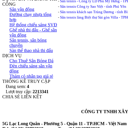
-
Sân tennis - Công ty LD Phú Mỹ Hưng - 
CÔNG
-
Sân tennis Công ty Sao Việt - tỉnh Phú Yên
Sân vận động
-
Sân tennis khách sạn Trùng Dương - tỉnh 
Đường chạy nhựa tổng
-
Sân tennis làng Biệt thự Sài gòn Villa - T
hợp
Hệ thống chiếu sáng SVĐ
Ghế nhà thi đấu - Ghế sân
vận động
Sân tennis, sân bóng
chuyền
Sàn thể thao nhà thi đấu
DỊCH VỤ
Cho Thuê Sân Bóng Đá
Đèn chiếu sáng sân vận
động
Thảm cỏ nhân tạo giá rẻ
THỐNG KÊ TRUY CẬP
Đang xem:
4
Lượt truy cập:
2213341
CHIA SẺ LIÊN KẾT
CÔNG TY TNHH XÂY
5G Lạc Long Quân - Phường 5 - Quận 11 - TP.HCM - Việt Nam