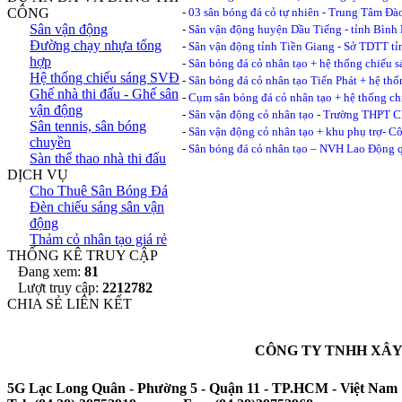
CÔNG
-
03 sân bóng đá cỏ tự nhiên - Trung Tâm Đào
Sân vận động
-
Sân vận động huyện Dầu Tiếng - tỉnh Bình
Đường chạy nhựa tổng
-
Sân vận động tỉnh Tiền Giang - Sở TDTT tỉ
hợp
-
Sân bóng đá cỏ nhân tạo + hệ thống chiếu 
Hệ thống chiếu sáng SVĐ
-
Sân bóng đá cỏ nhân tạo Tiến Phát + hệ th
Ghế nhà thi đấu - Ghế sân
-
Cụm sân bóng đá cỏ nhân tạo + hệ thống ch
vận động
-
Sân vận động cỏ nhân tạo - Trường THPT
Sân tennis, sân bóng
-
Sân vận động cỏ nhân tạo + khu phụ trợ- 
chuyền
-
Sân bóng đá cỏ nhân tạo – NVH Lao Động
Sàn thể thao nhà thi đấu
DỊCH VỤ
Cho Thuê Sân Bóng Đá
Đèn chiếu sáng sân vận
động
Thảm cỏ nhân tạo giá rẻ
THỐNG KÊ TRUY CẬP
Đang xem:
81
Lượt truy cập:
2212782
CHIA SẺ LIÊN KẾT
CÔNG TY TNHH XÂY
5G Lạc Long Quân - Phường 5 - Quận 11 - TP.HCM - Việt Nam