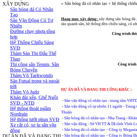
XÂY DỰNG
» Sân bóng đá cỏ nhân tạo + hệ thống chi
Sân bóng đá Cỏ Nhân
Tạo
Hạng mục xây dựng:
xây dựng sân bóng đá
Sân Vận Động Cỏ Tự
rào quanh sân, hệ thống đèn chiếu sáng, cỏ nhâ
Nhiên
Đường chạy nhựa tổng
Công trình đư
hợp
Hệ Thống Chiếu Sáng
SVĐ
Thảm Sàn Thi Đấu Thể
Thao
Thi công sân Tennis, Sân
Công trình
Bóng Chuyền
Thảm Võ Taekwondo
Sàn Futsal trong và ngoài
trời
DỰ ÁN ĐÃ VÀ ĐANG THI CÔNG KHÁC :
Thảm Vỏ Judo
Khán đài xếp, Ghế Ngồi
-
Sân vận động cỏ nhân tạo - trung tâm VHT
SVĐ - NTĐ
-
Sân vận động cỏ tự nhiên 11 người - Trun
Hệ thống thoát ngầm
Thuận
Nordrain
-
Sân bóng đá cỏ nhân tạo - Nha Trang - Khá
Hệ thống tưới phun SVĐ
-
Sân vận động - Sở VH TT & DLtỉnh Vĩnh L
Xe cắt cỏ, xe lu sân vận
-
Sân bóng đá cỏ nhân tạo – Công ty Megasta
động
-
Sân bóng đá cỏ nhân tạo – Công ty Bóng 
DỰ ÁN ĐÃ VÀ ĐANG THI