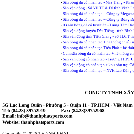
-
Sân bóng đá cỏ nhân tạo - Nha Trang - Khá
-
Sân vận động - Sở VH TT & DLtỉnh Vĩnh L
-
Sân bóng đá cỏ nhân tạo – Công ty Megasta
-
Sân bóng đá cỏ nhân tạo – Công ty Bóng 
-
03 sân bóng đá cỏ tự nhiên - Trung Tâm Đào
-
Sân vận động huyện Dầu Tiếng - tỉnh Bình
-
Sân vận động tỉnh Tiền Giang - Sở TDTT tỉ
-
Sân bóng đá cỏ nhân tạo + hệ thống chiếu 
-
Sân bóng đá cỏ nhân tạo Tiến Phát + hệ th
-
Cụm sân bóng đá cỏ nhân tạo + hệ thống ch
-
Sân vận động cỏ nhân tạo - Trường THPT
-
Sân vận động cỏ nhân tạo + khu phụ trợ- 
-
Sân bóng đá cỏ nhân tạo – NVH Lao Động
CÔNG TY TNHH XÂY
5G Lạc Long Quân - Phường 5 - Quận 11 - TP.HCM - Việt Nam
Tel: (84.28) 39752919 Fax: (84.28)39752968
Email: info@thanhphatsports.com
Website: thanhphatsports.com
Copyright © 2026 THANH PHAT.