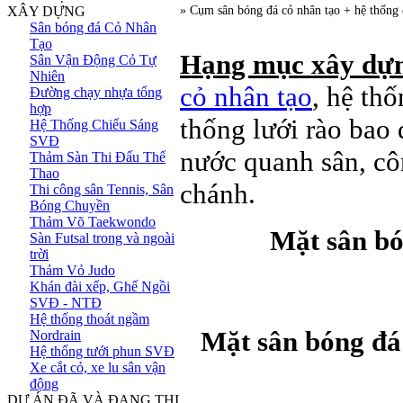
XÂY DỰNG
» Cụm sân bóng đá cỏ nhân tạo + hệ thống 
Sân bóng đá Cỏ Nhân
Tạo
Hạng mục xây dự
Sân Vận Động Cỏ Tự
Nhiên
cỏ nhân tạo
, hệ th
Đường chạy nhựa tổng
hợp
thống lưới rào bao 
Hệ Thống Chiếu Sáng
SVĐ
nước quanh sân, cô
Thảm Sàn Thi Đấu Thể
Thao
chánh.
Thi công sân Tennis, Sân
Bóng Chuyền
Thảm Võ Taekwondo
Mặt sân bó
Sàn Futsal trong và ngoài
trời
Thảm Vỏ Judo
Khán đài xếp, Ghế Ngồi
SVĐ - NTĐ
Hệ thống thoát ngầm
Mặt sân bóng đá 
Nordrain
Hệ thống tưới phun SVĐ
Xe cắt cỏ, xe lu sân vận
động
DỰ ÁN ĐÃ VÀ ĐANG THI