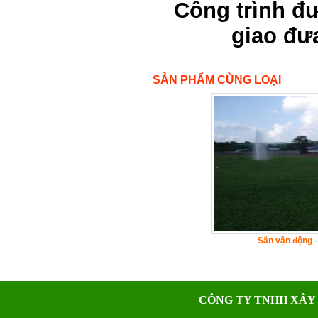
Công trình đ
giao đư
SẢN PHẨM CÙNG LOẠI
Sân vận động -
CÔNG TY TNHH XÂY