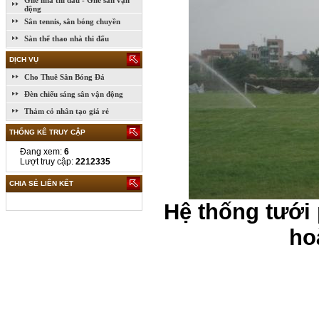
Ghế nhà thi đấu - Ghế sân vận
động
Sân tennis, sân bóng chuyền
Sàn thể thao nhà thi đấu
DỊCH VỤ
Cho Thuê Sân Bóng Đá
Đèn chiếu sáng sân vận động
Thảm cỏ nhân tạo giá rẻ
THỐNG KÊ TRUY CẬP
Đang xem:
6
Lượt truy cập:
2212335
CHIA SẺ LIÊN KẾT
Hệ thống tưới
ho