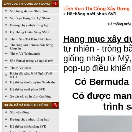
LĨNH VỰC THI CÔNG XÂY DỰNG
Lĩnh Vực Thi Công Xây Dựng
Sân bóng đá Cỏ Nhân Tạo
» Hệ thống tưới phun SVĐ
Sân Vận Động Cỏ Tự Nhiên
Hệ thống tưới
Đường chạy nhựa tổng hợp
Hệ Thống Chiếu Sáng SVĐ
Hạng mục xây d
Thảm Sàn Thi Đấu Thể Thao
Thi công sân Tennis, Sân Bóng
tự nhiên - trồng 
Chuyền
Thảm Võ Taekwondo
giống nhập từ Mỹ,
Sàn Futsal trong và ngoài trời
pop-up điều khiển
Thảm Vỏ Judo
Khán đài xếp, Ghế Ngồi SVĐ -
NTĐ
Cỏ Bermuda 
Hệ thống thoát ngầm Nordrain
Hệ thống tưới phun SVĐ
Cỏ được mang
Xe cắt cỏ, xe lu sân vận động
trình 
DỰ ÁN ĐÃ VÀ ĐANG THI CÔNG
Sân vận động
Đường chạy nhựa tổng hợp
Hệ thống chiếu sáng SVĐ