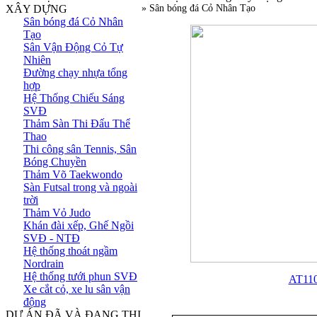
XÂY DỰNG
» Sân bóng đá Cỏ Nhân Tạo
Sân bóng đá Cỏ Nhân
Tạo
Sân Vận Động Cỏ Tự
Nhiên
Đường chạy nhựa tổng
hợp
Hệ Thống Chiếu Sáng
SVĐ
Thảm Sàn Thi Đấu Thể
Thao
Thi công sân Tennis, Sân
Bóng Chuyền
Thảm Võ Taekwondo
Sàn Futsal trong và ngoài
trời
Thảm Vỏ Judo
Khán đài xếp, Ghế Ngồi
SVĐ - NTĐ
Hệ thống thoát ngầm
Nordrain
Hệ thống tưới phun SVĐ
AT11
Xe cắt cỏ, xe lu sân vận
động
DỰ ÁN ĐÃ VÀ ĐANG THI