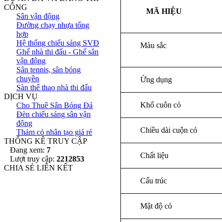
CÔNG
MÃ HIỆ
Sân vận động
Đường chạy nhựa tổng
hợp
Hệ thống chiếu sáng SVĐ
Màu sắc
Ghế nhà thi đấu - Ghế sân
vận động
Sân tennis, sân bóng
chuyền
Ứng dụng
Sàn thể thao nhà thi đấu
DỊCH VỤ
Khổ cuôn cỏ
Cho Thuê Sân Bóng Đá
Đèn chiếu sáng sân vận
động
Chiều dài cuộn cỏ
Thảm cỏ nhân tạo giá rẻ
THỐNG KÊ TRUY CẬP
Đang xem:
7
Chất liệu
Lượt truy cập:
2212853
CHIA SẺ LIÊN KẾT
Cấu trúc
Mật độ cỏ