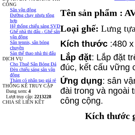
CÔNG
Sân vận động
Tên sản phẩm : 
Đường chạy nhựa tổng
hợp
Loại ghế:
Lưng tựa
Hệ thống chiếu sáng SVĐ
Ghế nhà thi đấu - Ghế sân
vận động
Kích thước
:480 x
Sân tennis, sân bóng
chuyền
Sàn thể thao nhà thi đấu
Lắp đặt
: Lắp đặt t
DỊCH VỤ
Cho Thuê Sân Bóng Đá
đúc, kết cấu vững 
Đèn chiếu sáng sân vận
động
Ứng dụng
: sân vậ
Thảm cỏ nhân tạo giá rẻ
THỐNG KÊ TRUY CẬP
đài trong và ngoài t
Đang xem:
4
Lượt truy cập:
2213228
công cộng.
CHIA SẺ LIÊN KẾT
Kích thước g