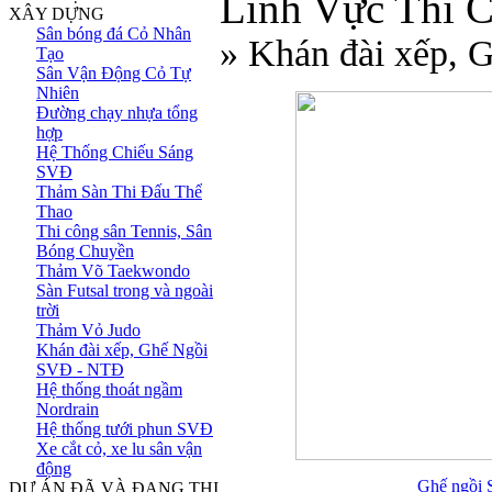
Lĩnh Vực Thi 
XÂY DỰNG
Sân bóng đá Cỏ Nhân
» Khán đài xếp,
Tạo
Sân Vận Động Cỏ Tự
Nhiên
Đường chạy nhựa tổng
hợp
Hệ Thống Chiếu Sáng
SVĐ
Thảm Sàn Thi Đấu Thể
Thao
Thi công sân Tennis, Sân
Bóng Chuyền
Thảm Võ Taekwondo
Sàn Futsal trong và ngoài
trời
Thảm Vỏ Judo
Khán đài xếp, Ghế Ngồi
SVĐ - NTĐ
Hệ thống thoát ngầm
Nordrain
Hệ thống tưới phun SVĐ
Xe cắt cỏ, xe lu sân vận
động
Ghế ngồi 
DỰ ÁN ĐÃ VÀ ĐANG THI