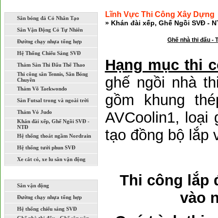
LĨNH VỰC THI CÔNG XÂY DỰNG
Lĩnh Vực Thi Công Xây Dựng
Sân bóng đá Cỏ Nhân Tạo
» Khán đài xếp, Ghế Ngồi SVĐ - 
Sân Vận Động Cỏ Tự Nhiên
Ghế nhà thi đấu -
Đường chạy nhựa tổng hợp
Hệ Thống Chiếu Sáng SVĐ
Hạng mục thi c
Thảm Sàn Thi Đấu Thể Thao
Thi công sân Tennis, Sân Bóng
ghế ngồi nhà t
Chuyền
Thảm Võ Taekwondo
gồm khung thé
Sàn Futsal trong và ngoài trời
Thảm Vỏ Judo
AVCoolin1, loại
Khán đài xếp, Ghế Ngồi SVĐ -
NTĐ
tạo đồng bộ lắp 
Hệ thống thoát ngầm Nordrain
Hệ thống tưới phun SVĐ
Xe cắt cỏ, xe lu sân vận động
DỰ ÁN ĐÃ VÀ ĐANG THI CÔNG
Thi công lắp
Sân vận động
vào 
Đường chạy nhựa tổng hợp
Hệ thống chiếu sáng SVĐ