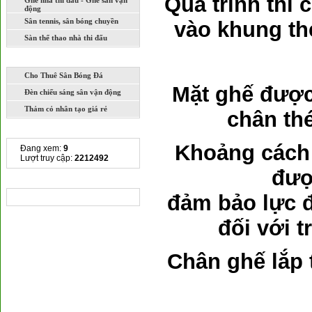
Quá trình thi 
Ghế nhà thi đấu - Ghế sân vận
động
Sân tennis, sân bóng chuyền
vào khung th
Sàn thể thao nhà thi đấu
DỊCH VỤ
Cho Thuê Sân Bóng Đá
Mặt ghế được
Đèn chiếu sáng sân vận động
Thảm cỏ nhân tạo giá rẻ
chân th
THỐNG KÊ TRUY CẬP
Khoảng cách 
Đang xem:
9
Lượt truy cập:
2212492
đượ
CHIA SẺ LIÊN KẾT
đảm bảo lực 
đối với 
Chân ghế lắp 