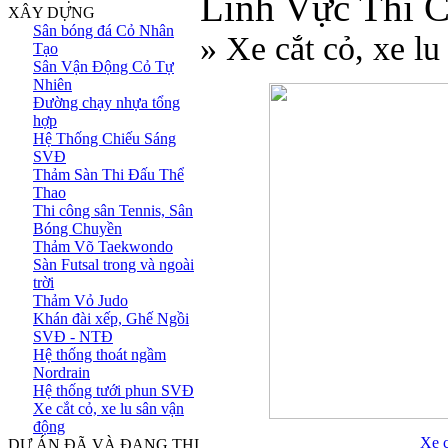
Lĩnh Vực Thi 
XÂY DỰNG
Sân bóng đá Cỏ Nhân
» Xe cắt cỏ, xe l
Tạo
Sân Vận Động Cỏ Tự
Nhiên
Đường chạy nhựa tổng
hợp
Hệ Thống Chiếu Sáng
SVĐ
Thảm Sàn Thi Đấu Thể
Thao
Thi công sân Tennis, Sân
Bóng Chuyền
Thảm Võ Taekwondo
Sàn Futsal trong và ngoài
trời
Thảm Vỏ Judo
Khán đài xếp, Ghế Ngồi
SVĐ - NTĐ
Hệ thống thoát ngầm
Nordrain
Hệ thống tưới phun SVĐ
Xe cắt cỏ, xe lu sân vận
động
Xe 
DỰ ÁN ĐÃ VÀ ĐANG THI