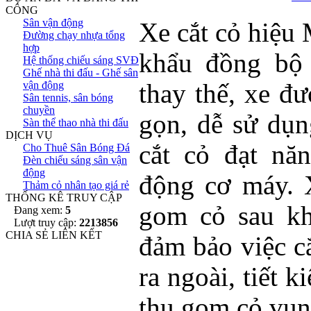
CÔNG
Sân vận động
Xe cắt cỏ hiệ
Đường chạy nhựa tổng
hợp
khẩu đồng bộ 
Hệ thống chiếu sáng SVĐ
Ghế nhà thi đấu - Ghế sân
vận động
thay thế, xe đư
Sân tennis, sân bóng
chuyền
gọn, dễ sử dụn
Sàn thể thao nhà thi đấu
DỊCH VỤ
cắt cỏ đạt nă
Cho Thuê Sân Bóng Đá
Đèn chiếu sáng sân vận
động
động cơ máy. 
Thảm cỏ nhân tạo giá rẻ
THỐNG KÊ TRUY CẬP
gom cỏ sau kh
Đang xem:
5
Lượt truy cập:
2213856
CHIA SẺ LIÊN KẾT
đảm bảo việc cắ
ra ngoài, tiết 
thu gom cỏ vụn