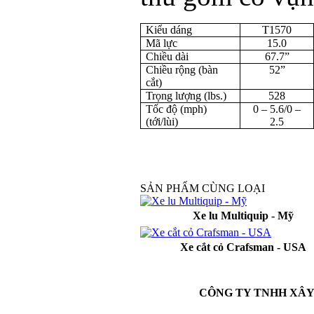
Kiểu dáng
T1570
Mã lực
15.0
Chiều dài
67.7”
Chiều rộng (bàn
52”
cắt)
Trọng lượng (lbs.)
528
Tốc độ (mph)
0 – 5.6/0 –
(tới/lùi)
2.5
SẢN PHẨM CÙNG LOẠI
Xe lu Multiquip - Mỹ
Xe cắt cỏ Crafsman - USA
CÔNG TY TNHH XÂY