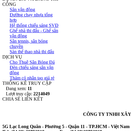
CÔNG
Sân vận động
Đường chạy nhựa tổng
hợp
Hệ thống chiếu sáng SVĐ
Ghế nhà thi đấu - Ghế sân
vận động
Sân tennis, sân bóng
chuyền
Sàn thể thao nhà thi đấu
DỊCH VỤ
Cho Thuê Sân Bóng Đá
Đèn chiếu sáng sân vận
động
Thảm cỏ nhân tạo giá rẻ
THỐNG KÊ TRUY CẬP
Đang xem:
11
Lượt truy cập:
2214049
CHIA SẺ LIÊN KẾT
CÔNG TY TNHH XÂY
5G Lạc Long Quân - Phường 5 - Quận 11 - TP.HCM - Việt Nam