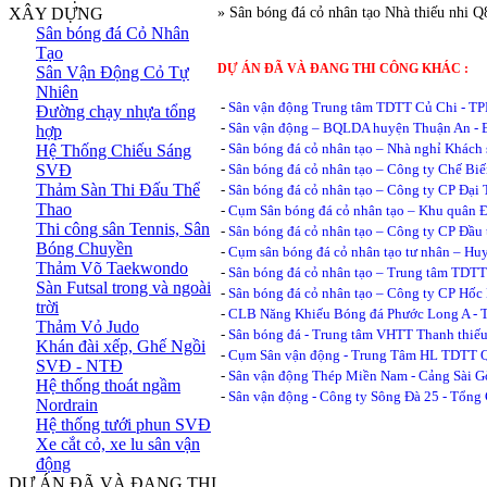
XÂY DỰNG
» Sân bóng đá cỏ nhân tạo Nhà thiếu nhi
Sân bóng đá Cỏ Nhân
Tạo
DỰ ÁN ĐÃ VÀ ĐANG THI CÔNG KHÁC :
Sân Vận Động Cỏ Tự
Nhiên
-
Sân vận động Trung tâm TDTT Củ Chi - 
Đường chạy nhựa tổng
-
Sân vận động – BQLDA huyện Thuận An - 
hợp
-
Sân bóng đá cỏ nhân tạo – Nhà nghỉ Khác
Hệ Thống Chiếu Sáng
SVĐ
-
Sân bóng đá cỏ nhân tạo – Công ty Chế Biế
Thảm Sàn Thi Đấu Thể
-
Sân bóng đá cỏ nhân tạo – Công ty CP Đại 
Thao
-
Cụm Sân bóng đá cỏ nhân tạo – Khu quân
Thi công sân Tennis, Sân
-
Sân bóng đá cỏ nhân tạo – Công ty CP Đầu
Bóng Chuyền
-
Cụm sân bóng đá cỏ nhân tạo tư nhân – Hu
Thảm Võ Taekwondo
-
Sân bóng đá cỏ nhân tạo – Trung tâm TDT
Sàn Futsal trong và ngoài
-
Sân bóng đá cỏ nhân tạo – Công ty CP H
trời
-
CLB Năng Khiếu Bóng đá Phước Long A -
Thảm Vỏ Judo
-
Sân bóng đá - Trung tâm VHTT Thanh thi
Khán đài xếp, Ghế Ngồi
-
Cụm Sân vận động - Trung Tâm HL TDTT Q
SVĐ - NTĐ
-
Sân vận động Thép Miền Nam - Cảng Sài 
Hệ thống thoát ngầm
-
Sân vận động - Công ty Sông Đà 25 - Tổng
Nordrain
Hệ thống tưới phun SVĐ
Xe cắt cỏ, xe lu sân vận
động
DỰ ÁN ĐÃ VÀ ĐANG THI