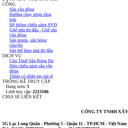
CÔNG
Sân vận động
Đường chạy nhựa tổng
hợp
Hệ thống chiếu sáng SVĐ
Ghế nhà thi đấu - Ghế sân
vận động
Sân tennis, sân bóng
chuyền
Sàn thể thao nhà thi đấu
DỊCH VỤ
Cho Thuê Sân Bóng Đá
Đèn chiếu sáng sân vận
động
Thảm cỏ nhân tạo giá rẻ
THỐNG KÊ TRUY CẬP
Đang xem:
5
Lượt truy cập:
2213106
CHIA SẺ LIÊN KẾT
CÔNG TY TNHH XÂY
5G Lạc Long Quân - Phường 5 - Quận 11 - TP.HCM - Việt Nam