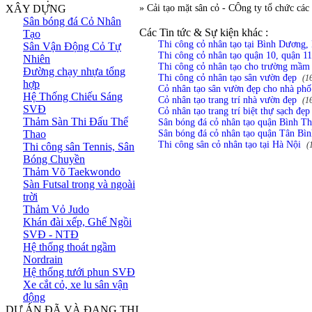
XÂY DỰNG
» Cải tạo mặt sân cỏ - CÔng ty tổ chức cá
Sân bóng đá Cỏ Nhân
Các Tin tức & Sự kiện khác :
Tạo
Thi công cỏ nhân tạo tại Bình Dương,
Sân Vận Động Cỏ Tự
Thi công cỏ nhân tạo quận 10, quận 
Nhiên
Thi công cỏ nhân tạo cho trường mầm
Đường chạy nhựa tổng
Thi công cỏ nhân tạo sân vườn đẹp
(1
hợp
Cỏ nhân tạo sân vườn đẹp cho nhà phố
Hệ Thống Chiếu Sáng
Cỏ nhân tạo trang trí nhà vườn đẹp
(1
SVĐ
Cỏ nhân tạo trang trí biệt thự sạch đẹp
Thảm Sàn Thi Đấu Thể
Sân bóng đá cỏ nhân tạo quận Bình 
Thao
Sân bóng đá cỏ nhân tạo quận Tân Bìn
Thi công sân cỏ nhân tạo tại Hà Nội
(
Thi công sân Tennis, Sân
Bóng Chuyền
Thảm Võ Taekwondo
Sàn Futsal trong và ngoài
trời
Thảm Vỏ Judo
Khán đài xếp, Ghế Ngồi
SVĐ - NTĐ
Hệ thống thoát ngầm
Nordrain
Hệ thống tưới phun SVĐ
Xe cắt cỏ, xe lu sân vận
động
DỰ ÁN ĐÃ VÀ ĐANG THI