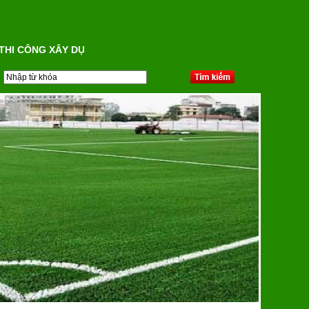
 CÔNG XÂY DỰNG SÂN VẬN ĐỘNG CỎ TỰ NHIÊN - CỎ NHÂN TẠO,