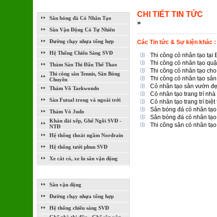
LĨNH VỰC THI CÔNG XÂY DỰNG
CHI TIẾT TIN TỨC
Sân bóng đá Cỏ Nhân Tạo
»
Sân Vận Động Cỏ Tự Nhiên
Đường chạy nhựa tổng hợp
Các Tin tức & Sự kiện khác :
Hệ Thống Chiếu Sáng SVĐ
Thi công cỏ nhân tạo tại
Thi công cỏ nhân tạo qu
Thảm Sàn Thi Đấu Thể Thao
Thi công cỏ nhân tạo ch
Thi công sân Tennis, Sân Bóng
Thi công cỏ nhân tạo sâ
Chuyền
Cỏ nhân tạo sân vườn đ
Thảm Võ Taekwondo
Cỏ nhân tạo trang trí nh
Sàn Futsal trong và ngoài trời
Cỏ nhân tạo trang trí biệ
Sân bóng đá cỏ nhân tạ
Thảm Vỏ Judo
Sân bóng đá cỏ nhân tạo
Khán đài xếp, Ghế Ngồi SVĐ -
Thi công sân cỏ nhân tạo
NTĐ
Hệ thống thoát ngầm Nordrain
Hệ thống tưới phun SVĐ
Xe cắt cỏ, xe lu sân vận động
DỰ ÁN ĐÃ VÀ ĐANG THI CÔNG
Sân vận động
Đường chạy nhựa tổng hợp
Hệ thống chiếu sáng SVĐ