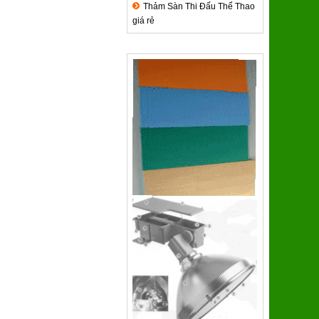
Thảm Sàn Thi Đấu Thể Thao
giá rẻ
Hệ thống tưới pop - up SVĐ Mỹ
Đình Hà Nội
QUẢNG CÁO