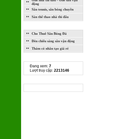
Ghế nhà thi đấu - Ghế sân vận
động
Sân tennis, sân bóng chuyền
Sàn thể thao nhà thi đấu
DỊCH VỤ
Cho Thuê Sân Bóng Đá
Đèn chiếu sáng sân vận động
Thảm cỏ nhân tạo giá rẻ
THỐNG KÊ TRUY CẬP
Đang xem:
7
Lượt truy cập:
2213146
CHIA SẺ LIÊN KẾT