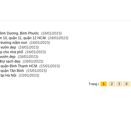
 Bình Dương, Bình Phước
(16/01/2015)
ận 10, quận 11, quận 12 HCM
(16/01/2015)
o trường mầm non
(16/01/2015)
n vườn đẹp
(16/01/2015)
ẹp cho nhà phố
(16/01/2015)
à vườn đẹp
(16/01/2015)
t thự sạch đẹp
(16/01/2015)
o quận Bình Thạnh HCM
(15/01/2015)
 quận Tân Bình
(15/01/2015)
 tại Hà Nội
(15/01/2015)
1
2
3
4
Trang
: