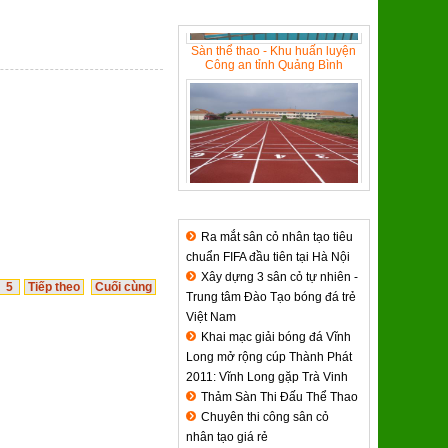
SẢN PHẨM TIÊU BIỂU
Sàn thể thao - Khu huấn luyện
Công an tỉnh Quảng Bình
Đường chạy nhựa tổng hợp -
Trường NKTDTT Nguyễn Thị
TIN TỨC & SỰ KIỆN
Định
Ra mắt sân cỏ nhân tạo tiêu
chuẩn FIFA đầu tiên tại Hà Nội
Xây dựng 3 sân cỏ tự nhiên -
5
Tiếp theo
Cuối cùng
Trung tâm Đào Tạo bóng đá trẻ
Việt Nam
Khai mạc giải bóng đá Vĩnh
Đèn chiếu sáng sân vận động
FiFa
Long mở rộng cúp Thành Phát
2011: Vĩnh Long gặp Trà Vinh
Thảm Sàn Thi Đấu Thể Thao
Chuyên thi công sân cỏ
nhân tạo giá rẻ