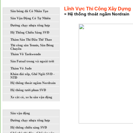
LĨNH VỰC THI CÔNG XÂY DỰNG
Lĩnh Vực Thi Công Xây Dựng
Sân bóng đá Cỏ Nhân Tạo
» Hệ thống thoát ngầm Nordrain
Sân Vận Động Cỏ Tự Nhiên
Đường chạy nhựa tổng hợp
Hệ Thống Chiếu Sáng SVĐ
Thảm Sàn Thi Đấu Thể Thao
Thi công sân Tennis, Sân Bóng
Chuyền
Thảm Võ Taekwondo
Sàn Futsal trong và ngoài trời
Thảm Vỏ Judo
Khán đài xếp, Ghế Ngồi SVĐ -
NTĐ
Hệ thống thoát ngầm Nordrain
Hệ thống tưới phun SVĐ
Xe cắt cỏ, xe lu sân vận động
DỰ ÁN ĐÃ VÀ ĐANG THI CÔNG
Sân vận động
Đường chạy nhựa tổng hợp
Hệ thống chiếu sáng SVĐ