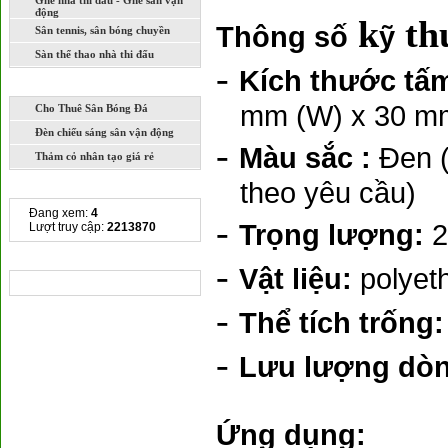
Ghế nhà thi đấu - Ghế sân vận
động
k
th
Thông số
ỹ
Sân tennis, sân bóng chuyền
Sàn thể thao nhà thi đấu
-
Kích thước tấ
DỊCH VỤ
mm (W) x 30 m
Cho Thuê Sân Bóng Đá
Đèn chiếu sáng sân vận động
-
Màu sắc :
Đen (
Thảm cỏ nhân tạo giá rẻ
theo yêu cầu)
THỐNG KÊ TRUY CẬP
Đang xem:
4
-
Trọng lượng:
2
Lượt truy cập:
2213870
CHIA SẺ LIÊN KẾT
-
Vật liệu:
polyet
-
Thể tích trống:
-
Lưu lượng dòn
Ứng dụng: