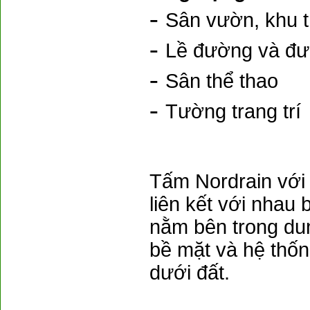
-
Sân vườn, khu t
-
Lề đường và đư
-
Sân thể
thao
-
Tường
trang trí
Tấm Nordrain với 
liên kết với nha
nằm bên trong du
bề mặt và hệ thố
dưới đất.