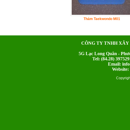
Thảm Taekwondo M01
CÔNG TY TNHH XÂY
5G Lạc Long Quân - Phườ
Tel: (84.28) 397
Email: inf
Website:
Copyrig