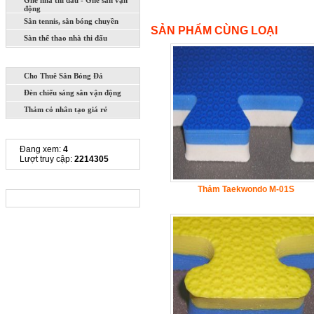
Ghế nhà thi đấu - Ghế sân vận
động
Sân tennis, sân bóng chuyền
SẢN PHẨM CÙNG LOẠI
Sàn thể thao nhà thi đấu
DỊCH VỤ
Cho Thuê Sân Bóng Đá
Đèn chiếu sáng sân vận động
Thảm cỏ nhân tạo giá rẻ
THỐNG KÊ TRUY CẬP
Đang xem:
4
Lượt truy cập:
2214305
CHIA SẺ LIÊN KẾT
Thảm Taekwondo M-01S