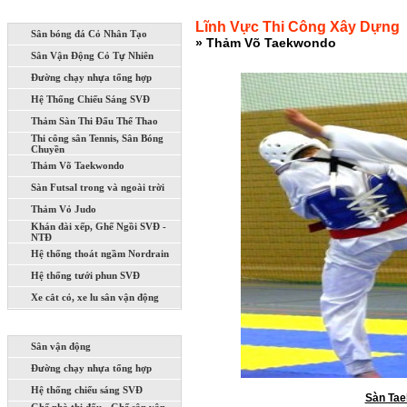
LĨNH VỰC THI CÔNG XÂY DỰNG
Lĩnh Vực Thi Công Xây Dựng
Sân bóng đá Cỏ Nhân Tạo
» Thảm Võ Taekwondo
Sân Vận Động Cỏ Tự Nhiên
Đường chạy nhựa tổng hợp
Hệ Thống Chiếu Sáng SVĐ
Thảm Sàn Thi Đấu Thể Thao
Thi công sân Tennis, Sân Bóng
Chuyền
Thảm Võ Taekwondo
Sàn Futsal trong và ngoài trời
Thảm Vỏ Judo
Khán đài xếp, Ghế Ngồi SVĐ -
NTĐ
Hệ thống thoát ngầm Nordrain
Hệ thống tưới phun SVĐ
Xe cắt cỏ, xe lu sân vận động
DỰ ÁN ĐÃ VÀ ĐANG THI CÔNG
Sân vận động
Đường chạy nhựa tổng hợp
Hệ thống chiếu sáng SVĐ
Sàn Tae