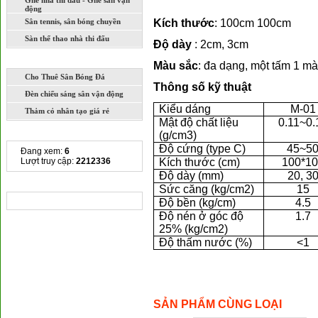
Ghế nhà thi đấu - Ghế sân vận
động
Sân tennis, sân bóng chuyền
Kích thước
: 100cm 100cm
Sàn thể thao nhà thi đấu
Độ dày
: 2cm, 3cm
DỊCH VỤ
Màu sắc
: đa dạng, một tấm 1 m
Cho Thuê Sân Bóng Đá
Thông số kỹ thuật
Đèn chiếu sáng sân vận động
Kiểu dáng
M-01
Thảm cỏ nhân tạo giá rẻ
Mật độ chất liệu
0.11~0.
THỐNG KÊ TRUY CẬP
(g/cm3)
Độ cứng (type C)
45~5
Đang xem:
6
Lượt truy cập:
2212336
Kích thước (cm)
100*10
Độ dày (mm)
20, 3
CHIA SẺ LIÊN KẾT
Sức căng (kg/cm2)
15
Độ bền (kg/cm)
4.5
Độ nén ở góc độ
1.7
25% (kg/cm2)
Độ thấm nước (%)
<1
SẢN PHẨM CÙNG LOẠI