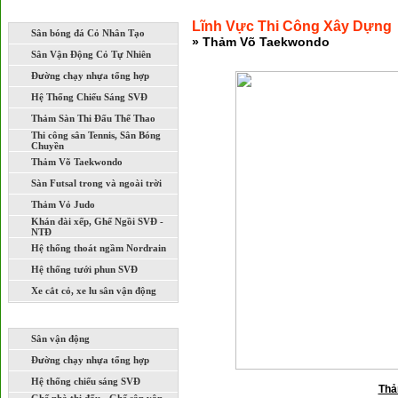
LĨNH VỰC THI CÔNG XÂY DỰNG
Lĩnh Vực Thi Công Xây Dựng
Sân bóng đá Cỏ Nhân Tạo
» Thảm Võ Taekwondo
Sân Vận Động Cỏ Tự Nhiên
Đường chạy nhựa tổng hợp
Hệ Thống Chiếu Sáng SVĐ
Thảm Sàn Thi Đấu Thể Thao
Thi công sân Tennis, Sân Bóng
Chuyền
Thảm Võ Taekwondo
Sàn Futsal trong và ngoài trời
Thảm Vỏ Judo
Khán đài xếp, Ghế Ngồi SVĐ -
NTĐ
Hệ thống thoát ngầm Nordrain
Hệ thống tưới phun SVĐ
Xe cắt cỏ, xe lu sân vận động
DỰ ÁN ĐÃ VÀ ĐANG THI CÔNG
Sân vận động
Đường chạy nhựa tổng hợp
Hệ thống chiếu sáng SVĐ
Thả