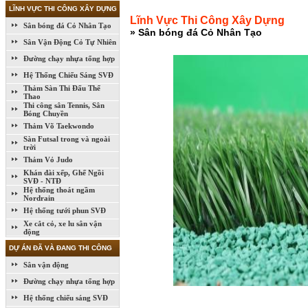
LĨNH VỰC THI CÔNG XÂY DỰNG
Lĩnh Vực Thi Công Xây Dựng
Sân bóng đá Cỏ Nhân Tạo
» Sân bóng đá Cỏ Nhân Tạo
Sân Vận Động Cỏ Tự Nhiên
Đường chạy nhựa tổng hợp
Hệ Thống Chiếu Sáng SVĐ
Thảm Sàn Thi Đấu Thể
Thao
Thi công sân Tennis, Sân
Bóng Chuyền
Thảm Võ Taekwondo
Sàn Futsal trong và ngoài
trời
Thảm Vỏ Judo
Khán đài xếp, Ghế Ngồi
SVĐ - NTĐ
Hệ thống thoát ngầm
Nordrain
Hệ thống tưới phun SVĐ
Xe cắt cỏ, xe lu sân vận
động
DỰ ÁN ĐÃ VÀ ĐANG THI CÔNG
Sân vận động
Đường chạy nhựa tổng hợp
Hệ thống chiếu sáng SVĐ