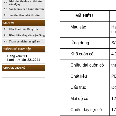
Ghế nhà thi đấu - Ghế sân
vận động
Sân tennis, sân bóng chuyền
Sàn thể thao nhà thi đấu
MÃ HIỆU
DỊCH VỤ
Màu sắc
Ha
Cho Thuê Sân Bóng Đá
co
Đèn chiếu sáng sân vận động
Thảm cỏ nhân tạo giá rẻ
Ứng dụng
Sâ
THỐNG KÊ TRUY CẬP
Khổ cuôn cỏ
4.
Đang xem:
13
Lượt truy cập:
2212941
Chiều dài cuộn cỏ
th
CHIA SẺ LIÊN KẾT
Chất liệu
P
Cấu trúc
Đơ
Mật độ cỏ
12
Chiều dày sợi cỏ
1