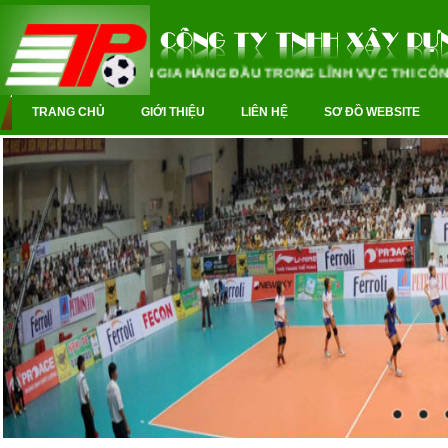
CHUYÊN GIA HÀNG ĐẦU TRONG LĨNH VỰC THI CÔNG 
TRANG CHỦ
GIỚI THIỆU
LIÊN HỆ
SƠ ĐỒ WEBSITE