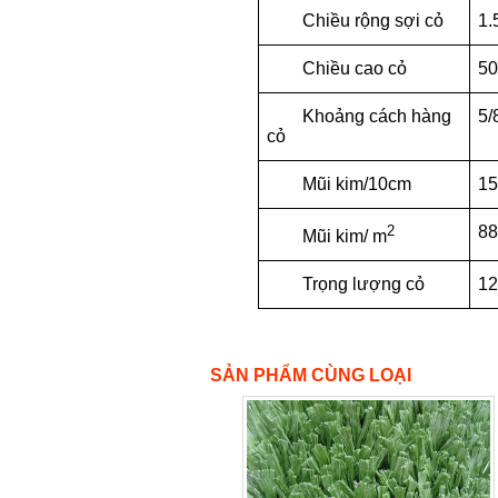
Chiều rộng sợi cỏ
1
Chiều cao cỏ
5
Khoảng cách hàng
5/
cỏ
Mũi kim/
10cm
1
2
8
Mũi kim/ m
Trọng lượng cỏ
1
SẢN PHẨM CÙNG LOẠI