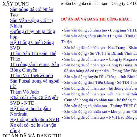
XÂY DỰNG
» Sân bóng đá cỏ nhân tạo – Công ty CP Đ
Sân bóng đá Cỏ Nhân
Tạo
DỰ ÁN ĐÃ VÀ ĐANG THI CÔNG KHÁC :
Sân Vận Động Cỏ Tự
Nhiên
-
Sân vận động cỏ nhân tạo - trung tâm VHT
Đường chạy nhựa tổng
-
Sân vận động cỏ tự nhiên 11 người - Trun
hợp
Thuận
Hệ Thống Chiếu Sáng
SVĐ
-
Sân bóng đá cỏ nhân tạo - Nha Trang - Khá
Thảm Sàn Thi Đấu Thể
-
Sân vận động - Sở VH TT & DLtỉnh Vĩnh L
Thao
-
Sân bóng đá cỏ nhân tạo – Công ty Megasta
Thi công sân Tennis, Sân
-
Sân bóng đá cỏ nhân tạo – Công ty Bóng 
Bóng Chuyền
-
03 sân bóng đá cỏ tự nhiên - Trung Tâm Đào
Thảm Võ Taekwondo
-
Sân vận động huyện Dầu Tiếng - tỉnh Bình
Sàn Futsal trong và ngoài
-
Sân vận động tỉnh Tiền Giang - Sở TDTT tỉ
trời
-
Sân bóng đá cỏ nhân tạo + hệ thống chiếu 
Thảm Vỏ Judo
-
Sân bóng đá cỏ nhân tạo Tiến Phát + hệ th
Khán đài xếp, Ghế Ngồi
-
Cụm sân bóng đá cỏ nhân tạo + hệ thống ch
SVĐ - NTĐ
-
Sân vận động cỏ nhân tạo - Trường THPT
Hệ thống thoát ngầm
-
Sân vận động cỏ nhân tạo + khu phụ trợ- 
Nordrain
-
Sân bóng đá cỏ nhân tạo – NVH Lao Động
Hệ thống tưới phun SVĐ
Xe cắt cỏ, xe lu sân vận
động
DỰ ÁN ĐÃ VÀ ĐANG THI