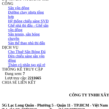
CÔNG
Sân vận động
Đường chạy nhựa tổng
hợp
Hệ thống chiếu sáng SVĐ
Ghế nhà thi đấu - Ghế sân
vận động
Sân tennis, sân bóng
chuyền
Sàn thể thao nhà thi đấu
DỊCH VỤ
Cho Thuê Sân Bóng Đá
Đèn chiếu sáng sân vận
động
Thảm cỏ nhân tạo giá rẻ
THỐNG KÊ TRUY CẬP
Đang xem:
7
Lượt truy cập:
2211665
CHIA SẺ LIÊN KẾT
CÔNG TY TNHH XÂY
5G Lạc Long Quân - Phường 5 - Quận 11 - TP.HCM - Việt Nam