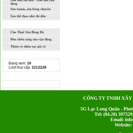
Ghế nhà thi đấu - Ghế sân vận
động
Sân tennis, sân bóng chuyền
Sàn thể thao nhà thi đấu
DỊCH VỤ
Cho Thuê Sân Bóng Đá
Đèn chiếu sáng sân vận động
Thảm cỏ nhân tạo giá rẻ
THỐNG KÊ TRUY CẬP
Đang xem:
10
Lượt truy cập:
2212228
CHIA SẺ LIÊN KẾT
CÔNG TY TNHH XÂY
5G Lạc Long Quân - Phườ
Tel: (84.28) 397
Email: inf
Website: