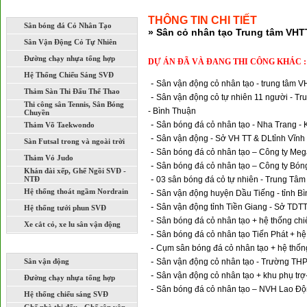
LĨNH VỰC THI CÔNG XÂY DỰNG
THÔNG TIN CHI TIẾT
Sân bóng đá Cỏ Nhân Tạo
» Sân cỏ nhân tạo Trung tâm VHTT
Sân Vận Động Cỏ Tự Nhiên
Đường chạy nhựa tổng hợp
DỰ ÁN ĐÃ VÀ ĐANG THI CÔNG KHÁC :
Hệ Thống Chiếu Sáng SVĐ
-
Sân vận động cỏ nhân tạo - trung tâm 
Thảm Sàn Thi Đấu Thể Thao
-
Sân vận động cỏ tự nhiên 11 người - T
Thi công sân Tennis, Sân Bóng
- Bình Thuận
Chuyền
-
Sân bóng đá cỏ nhân tạo - Nha Trang -
Thảm Võ Taekwondo
-
Sân vận động - Sở VH TT & DLtỉnh Vĩnh
Sàn Futsal trong và ngoài trời
-
Sân bóng đá cỏ nhân tạo – Công ty Mega
Thảm Vỏ Judo
-
Sân bóng đá cỏ nhân tạo – Công ty Bó
Khán đài xếp, Ghế Ngồi SVĐ -
-
NTĐ
03 sân bóng đá cỏ tự nhiên - Trung Tâm
Hệ thống thoát ngầm Nordrain
-
Sân vận động huyện Dầu Tiếng - tỉnh B
-
Sân vận động tỉnh Tiền Giang - Sở TDTT
Hệ thống tưới phun SVĐ
-
Sân bóng đá cỏ nhân tạo + hệ thống chi
Xe cắt cỏ, xe lu sân vận động
-
Sân bóng đá cỏ nhân tạo Tiến Phát + h
DỰ ÁN ĐÃ VÀ ĐANG THI CÔNG
-
Cụm sân bóng đá cỏ nhân tạo + hệ thốn
-
Sân vận động
Sân vận động cỏ nhân tạo - Trường TH
-
Sân vận động cỏ nhân tạo + khu phụ tr
Đường chạy nhựa tổng hợp
-
Sân bóng đá cỏ nhân tạo – NVH Lao Đ
Hệ thống chiếu sáng SVĐ