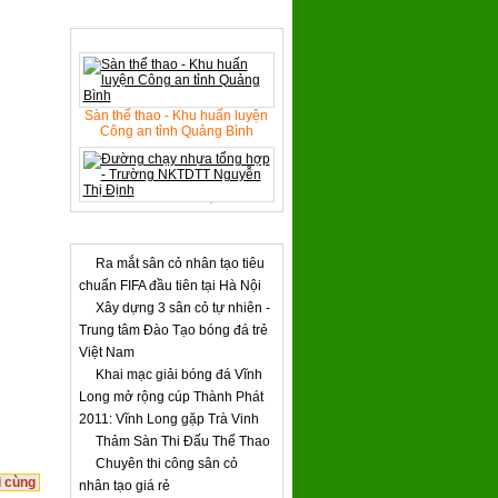
SẢN PHẨM TIÊU BIỂU
Sàn thể thao - Khu huấn luyện
Công an tỉnh Quảng Bình
Đường chạy nhựa tổng hợp -
Trường NKTDTT Nguyễn Thị
TIN TỨC & SỰ KIỆN
Định
Ra mắt sân cỏ nhân tạo tiêu
chuẩn FIFA đầu tiên tại Hà Nội
Đèn chiếu sáng sân vận động
Xây dựng 3 sân cỏ tự nhiên -
FiFa
Trung tâm Đào Tạo bóng đá trẻ
Việt Nam
Hệ thống tưới pop - up SVĐ Mỹ
Khai mạc giải bóng đá Vĩnh
Đình Hà Nội
Long mở rộng cúp Thành Phát
2011: Vĩnh Long gặp Trà Vinh
Thảm Sàn Thi Đấu Thể Thao
Chuyên thi công sân cỏ
 cùng
nhân tạo giá rẻ