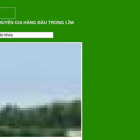
YÊN GIA HÀNG ĐẦU TRONG LĨNH VỰC THI CÔNG XÂY DỰNG SÂN 