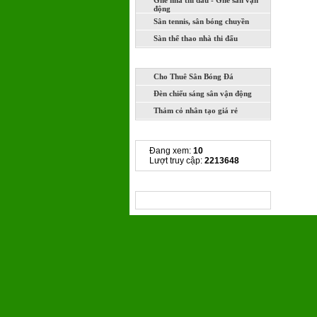
Ghế nhà thi đấu - Ghế sân vận
động
Sân tennis, sân bóng chuyền
Sàn thể thao nhà thi đấu
DỊCH VỤ
Cho Thuê Sân Bóng Đá
Đèn chiếu sáng sân vận động
Thảm cỏ nhân tạo giá rẻ
THỐNG KÊ TRUY CẬP
Đang xem:
10
Lượt truy cập:
2213648
CHIA SẺ LIÊN KẾT