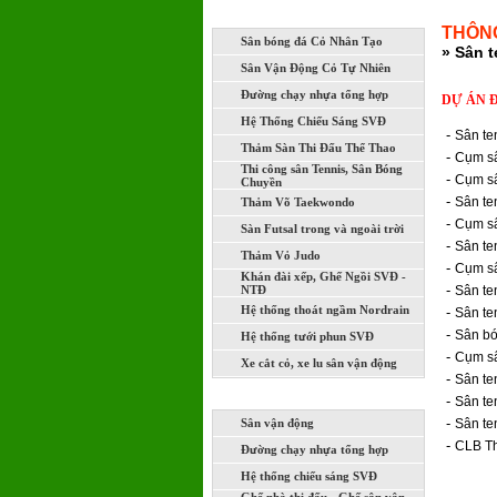
LĨNH VỰC THI CÔNG XÂY DỰNG
THÔNG
Sân bóng đá Cỏ Nhân Tạo
» Sân 
Sân Vận Động Cỏ Tự Nhiên
Đường chạy nhựa tổng hợp
DỰ ÁN 
Hệ Thống Chiếu Sáng SVĐ
-
Sân te
Thảm Sàn Thi Đấu Thể Thao
-
Cụm sân
Thi công sân Tennis, Sân Bóng
-
Cụm sâ
Chuyền
-
Sân te
Thảm Võ Taekwondo
-
Cụm sâ
Sàn Futsal trong và ngoài trời
-
Sân te
Thảm Vỏ Judo
-
Cụm sâ
Khán đài xếp, Ghế Ngồi SVĐ -
-
NTĐ
Sân te
Hệ thống thoát ngầm Nordrain
-
Sân te
-
Sân bó
Hệ thống tưới phun SVĐ
-
Cụm sâ
Xe cắt cỏ, xe lu sân vận động
-
Sân te
DỰ ÁN ĐÃ VÀ ĐANG THI CÔNG
-
Sân te
-
Sân vận động
Sân te
-
CLB Th
Đường chạy nhựa tổng hợp
Hệ thống chiếu sáng SVĐ