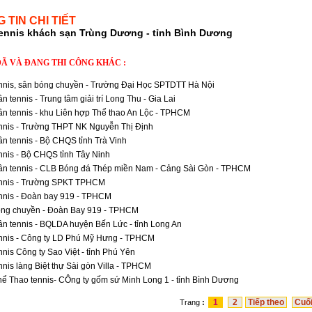
 TIN CHI TIẾT
tennis khách sạn Trùng Dương - tỉnh Bình Dương
ĐÃ VÀ ĐANG THI CÔNG KHÁC :
nnis, sân bóng chuyền - Trường Đại Học SPTDTT Hà Nội
 tennis - Trung tâm giải trí Long Thu - Gia Lai
n tennis - khu Liên hợp Thể thao An Lộc - TPHCM
nnis - Trường THPT NK Nguyễn Thị Định
n tennis - Bộ CHQS tỉnh Trà Vinh
nnis - Bộ CHQS tỉnh Tây Ninh
n tennis - CLB Bóng đá Thép miền Nam - Cảng Sài Gòn - TPHCM
nnis - Trường SPKT TPHCM
nnis - Đoàn bay 919 - TPHCM
ng chuyền - Đoàn Bay 919 - TPHCM
n tennis - BQLDA huyện Bến Lức - tỉnh Long An
nnis - Công ty LD Phú Mỹ Hưng - TPHCM
nnis Công ty Sao Việt - tỉnh Phú Yên
nnis làng Biệt thự Sài gòn Villa - TPHCM
ể Thao tennis- CÔng ty gốm sứ Minh Long 1 - tỉnh Bình Dương
1
2
Tiếp theo
Cuối
Trang
: