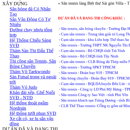
XÂY DỰNG
» Sân tennis làng Biệt thự Sài gòn Villa 
Sân bóng đá Cỏ Nhân
Tạo
DỰ ÁN ĐÃ VÀ ĐANG THI CÔNG KHÁC :
Sân Vận Động Cỏ Tự
Nhiên
-
Sân tennis, sân bóng chuyền - Trường Đại
Đường chạy nhựa tổng
-
Cụm sân tennis - Trung tâm giải trí Long Th
hợp
-
Cụm sân tennis - khu Liên hợp Thể thao A
Hệ Thống Chiếu Sáng
SVĐ
-
Sân tennis - Trường THPT NK Nguyễn Thị 
Thảm Sàn Thi Đấu Thể
-
Cụm sân tennis - Bộ CHQS tỉnh Trà Vinh
Thao
-
Sân tennis - Bộ CHQS tỉnh Tây Ninh
Thi công sân Tennis, Sân
-
Cụm sân tennis - CLB Bóng đá Thép miền
Bóng Chuyền
-
Sân tennis - Trường SPKT TPHCM
Thảm Võ Taekwondo
-
Sân tennis - Đoàn bay 919 - TPHCM
Sàn Futsal trong và ngoài
-
Sân bóng chuyền - Đoàn Bay 919 - TPHCM
trời
-
Cụm sân tennis - BQLDA huyện Bến Lức - 
Thảm Vỏ Judo
-
Sân tennis - Công ty LD Phú Mỹ Hưng - 
Khán đài xếp, Ghế Ngồi
-
Sân tennis Công ty Sao Việt - tỉnh Phú Yên
SVĐ - NTĐ
-
Sân tennis khách sạn Trùng Dương - tỉnh 
Hệ thống thoát ngầm
-
CLB Thể Thao tennis- CÔng ty gốm sứ Min
Nordrain
Hệ thống tưới phun SVĐ
Xe cắt cỏ, xe lu sân vận
động
DỰ ÁN ĐÃ VÀ ĐANG THI