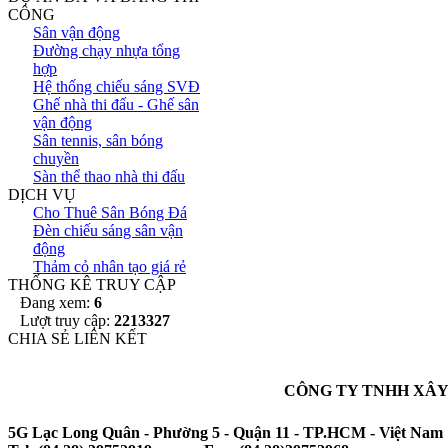
CÔNG
Sân vận động
Đường chạy nhựa tổng
hợp
Hệ thống chiếu sáng SVĐ
Ghế nhà thi đấu - Ghế sân
vận động
Sân tennis, sân bóng
chuyền
Sàn thể thao nhà thi đấu
DỊCH VỤ
Cho Thuê Sân Bóng Đá
Đèn chiếu sáng sân vận
động
Thảm cỏ nhân tạo giá rẻ
THỐNG KÊ TRUY CẬP
Đang xem:
6
Lượt truy cập:
2213327
CHIA SẺ LIÊN KẾT
CÔNG TY TNHH XÂY
5G Lạc Long Quân - Phường 5 - Quận 11 - TP.HCM - Việt Nam