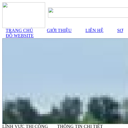
TRANG CHỦ
GIỚI THIỆU
LIÊN HỆ
SƠ
ĐỒ WEBSITE
LĨNH VỰC THI CÔNG
THÔNG TIN CHI TIẾT