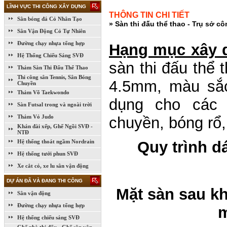
LĨNH VỰC THI CÔNG XÂY DỰNG
THÔNG TIN CHI TIẾT
Sân bóng đá Cỏ Nhân Tạo
» Sàn thi đấu thể thao - Trụ sở c
Sân Vận Động Cỏ Tự Nhiên
Đường chạy nhựa tổng hợp
Hạng mục xây 
Hệ Thống Chiếu Sáng SVĐ
sàn thi đấu thể 
Thảm Sàn Thi Đấu Thể Thao
Thi công sân Tennis, Sân Bóng
4.5mm, màu sắc
Chuyền
Thảm Võ Taekwondo
dụng cho các 
Sàn Futsal trong và ngoài trời
Thảm Vỏ Judo
chuyền, bóng rổ, 
Khán đài xếp, Ghế Ngồi SVĐ -
NTĐ
Hệ thống thoát ngầm Nordrain
Quy trình d
Hệ thống tưới phun SVĐ
Xe cắt cỏ, xe lu sân vận động
DỰ ÁN ĐÃ VÀ ĐANG THI CÔNG
Mặt sàn sau kh
Sân vận động
Đường chạy nhựa tổng hợp
m
Hệ thống chiếu sáng SVĐ