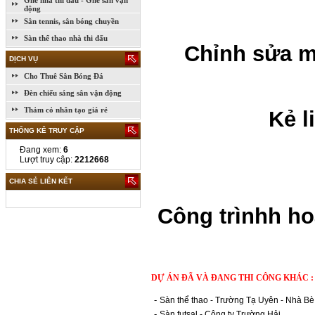
Ghế nhà thi đấu - Ghế sân vận
động
Sân tennis, sân bóng chuyền
Sàn thể thao nhà thi đấu
Chỉnh sửa m
DỊCH VỤ
Cho Thuê Sân Bóng Đá
Đèn chiếu sáng sân vận động
Thảm cỏ nhân tạo giá rẻ
Kẻ l
THỐNG KÊ TRUY CẬP
Đang xem:
6
Lượt truy cập:
2212668
CHIA SẺ LIÊN KẾT
Công trìnhh h
DỰ ÁN ĐÃ VÀ ĐANG THI CÔNG KHÁC :
-
Sàn thể thao - Trường Tạ Uyên - Nhà B
-
Sàn futsal - Công ty Trường Hải