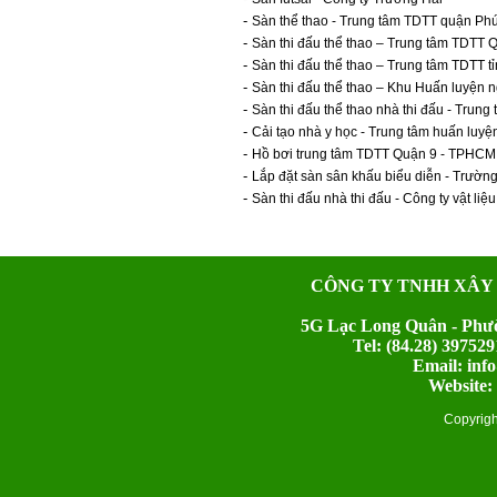
-
Sàn thể thao - Trung tâm TDTT quận P
-
Sàn thi đấu thể thao – Trung tâm TDTT
-
Sàn thi đấu thể thao – Trung tâm TDTT t
-
Sàn thi đấu thể thao – Khu Huấn luyện 
-
Sàn thi đấu thể thao nhà thi đấu - Tru
-
Cải tạo nhà y học - Trung tâm huấn luy
-
Hồ bơi trung tâm TDTT Quận 9 - TPHCM
-
Lắp đặt sàn sân khấu biểu diễn - Trư
-
Sàn thi đấu nhà thi đấu - Công ty vật l
CÔNG TY TNHH XÂY
5G Lạc Long Quân - Phườ
Tel: (84.28) 397
Email: inf
Website:
Copyrig