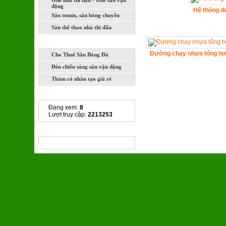
Ghế nhà thi đấu - Ghế sân vận
động
Hệ thống đ
Sân tennis, sân bóng chuyền
Sàn thể thao nhà thi đấu
DỊCH VỤ
Đường chạy nhựa tổng hợ
Cho Thuê Sân Bóng Đá
Đèn chiếu sáng sân vận động
Thảm cỏ nhân tạo giá rẻ
THỐNG KÊ TRUY CẬP
Đang xem:
8
Lượt truy cập:
2213253
CHIA SẺ LIÊN KẾT