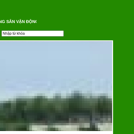
 SÂN VẬN ĐỘNG CỎ TỰ NHIÊN - CỎ NHÂN TẠO, ĐƯỜNG CHẠY NH
Sàn thể thao - Khu huấn luyện
Công an tỉnh Quảng Bình
Đường chạy nhựa tổng hợp -