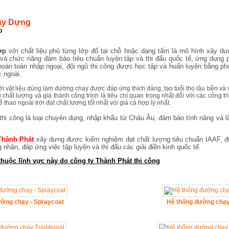
ây Dựng
p
hợp
với chất liệu phủ từng lớp đổ tại chỗ hoặc dạng tấm là mô hình xây dự
và chức năng đảm bảo tiêu chuẩn luyện tập và thi đấu quốc tế, ứng dụng
hoàn toàn nhập ngoại, đội ngũ thi công được học tập và huấn luyện bằng ph
 ngoài.
với vật liệu dùng làm đường chạy được đáp ứng thích đáng, tạo tuổi thọ lâu bền và
 chất lượng và giá thành công trình là tiêu chí quan trọng nhất đối với các công t
 thao ngoài trời đạt chất lượng tốt nhất vói giá cả hợp lý nhất.
hi công là loại chuyên dụng, nhập khẩu từ Châu Âu, đảm bảo tính năng và 
Thành Phát
xây dựng được kiểm nghiệm đạt chất lượng tiêu chuẩn IAAF, đ
nhận, đáp ứng việc tập luyện và thi đấu các giải điền kinh quốc tế.
thuộc lĩnh vực này do công ty Thành Phát thi công
ường chạy - Spraycoat
Hệ thống đường chạ