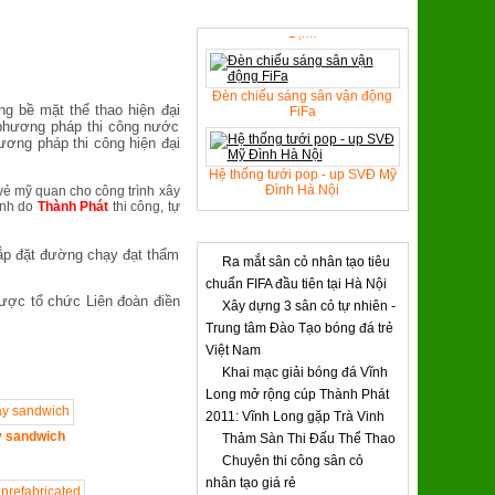
Trường NKTDTT Nguyễn Thị
SẢN PHẨM TIÊU BIỂU
Định
Đèn chiếu sáng sân vận động
FiFa
ng bề mặt thể thao hiện đại
 phương pháp thi công nước
ương pháp thi công hiện đại
Hệ thống tưới pop - up SVĐ Mỹ
Đình Hà Nội
 vẻ mỹ quan cho công trình xây
rình do
Thành Phát
thi công, tự
TIN TỨC & SỰ KIỆN
lắp đặt đường chạy đạt thẩm
Ra mắt sân cỏ nhân tạo tiêu
chuẩn FIFA đầu tiên tại Hà Nội
ược tổ chức Liên đoàn điền
Xây dựng 3 sân cỏ tự nhiên -
Trung tâm Đào Tạo bóng đá trẻ
Việt Nam
Khai mạc giải bóng đá Vĩnh
Long mở rộng cúp Thành Phát
2011: Vĩnh Long gặp Trà Vinh
y sandwich
Thảm Sàn Thi Đấu Thể Thao
Chuyên thi công sân cỏ
nhân tạo giá rẻ