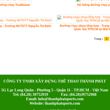
ường chạy Traditional
Hệ thống đường chạy p
Đường chạy nhựa tổng hợp - Trung 
p - Trường NKTDTT Nguyễn Thị Định
Quốc Gia TPHCM tại Mũi N
1
Trang
:
CÔNG TY TNHH XÂY DỰNG THỂ THAO THÀNH PHÁT
5G Lạc Long Quân - Phường 5 - Quận 11 - TP.HCM - Việt Nam
Tel: (84.28) 39752919 Fax: (84.28)39752968
Email: info@thanhphatsports.com
Website: thanhphatsports.com