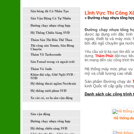
LĨNH VỰC THI CÔNG XÂY DỰNG
Sân bóng đá Cỏ Nhân Tạo
Lĩnh Vực Thi Công X
» Đường chạy nhựa tổng hợ
Sân Vận Động Cỏ Tự Nhiên
Đường chạy nhựa tổng hợp
Đường chạy nhựa tổng 
Hệ Thống Chiếu Sáng SVĐ
được áp dụng với đặc tính 
ngoài, thiết bị và máy móc 
Thảm Sàn Thi Đấu Thể Thao
bởi đội ngũ chuyên gia nước
Thi công sân Tennis, Sân Bóng
Chuyền
Yêu cầu xử lý tia cực tím đối 
Thảm Võ Taekwondo
dựng.
Thàm Phát
đặt mục tiêu
tin mang đến các công trình thể
Sàn Futsal trong và ngoài trời
Hệ thống máy móc phục vụ t
Thảm Vỏ Judo
mỹ và chất lượng cao nhất.
Khán đài xếp, Ghế Ngồi SVĐ -
NTĐ
Sản phẩm Đường chạy do
Hệ thống thoát ngầm Nordrain
kinh Quốc tế cấp giấy chứng 
Hệ thống tưới phun SVĐ
Danh sách các công trình 
Xe cắt cỏ, xe lu sân vận động
DỰ ÁN ĐÃ VÀ ĐANG THI CÔNG
Sân vận động
Hệ thống đ
Đường chạy nhựa tổng hợp
Hệ thống chiếu sáng SVĐ