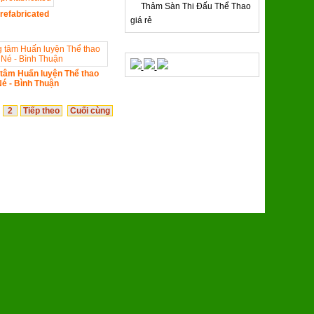
Thảm Sàn Thi Đấu Thể Thao
refabricated
giá rẻ
QUẢNG CÁO
tâm Huấn luyện Thể thao
é - Bình Thuận
2
Tiếp theo
Cuối cùng