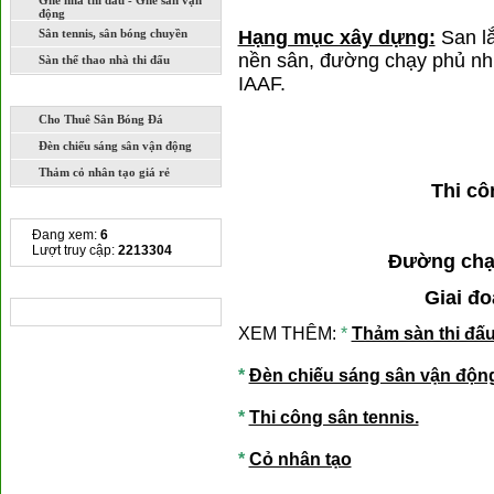
Ghế nhà thi đấu - Ghế sân vận
động
Sân tennis, sân bóng chuyền
Hạng mục xây dựng:
San l
nền sân, đường chạy phủ nhự
Sàn thể thao nhà thi đấu
IAAF.
DỊCH VỤ
Cho Thuê Sân Bóng Đá
Đèn chiếu sáng sân vận động
Thảm cỏ nhân tạo giá rẻ
Thi cô
THỐNG KÊ TRUY CẬP
Đang xem:
6
Lượt truy cập:
2213304
Đường chạy
CHIA SẺ LIÊN KẾT
Giai đo
XEM THÊM:
*
Thảm sàn thi đấu
*
Đèn chiếu sáng sân vận độn
*
Thi công sân tennis.
*
Cỏ nhân tạo