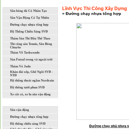
LĨNH VỰC THI CÔNG XÂY DỰNG
Lĩnh Vực Thi Công Xây Dựng
Sân bóng đá Cỏ Nhân Tạo
» Đường chạy nhựa tổng hợp
Sân Vận Động Cỏ Tự Nhiên
Đường chạy nhựa tổng hợp
Hệ Thống Chiếu Sáng SVĐ
Thảm Sàn Thi Đấu Thể Thao
Thi công sân Tennis, Sân Bóng
Chuyền
Thảm Võ Taekwondo
Sàn Futsal trong và ngoài trời
Thảm Vỏ Judo
Khán đài xếp, Ghế Ngồi SVĐ -
NTĐ
Hệ thống thoát ngầm Nordrain
Hệ thống tưới phun SVĐ
Xe cắt cỏ, xe lu sân vận động
DỰ ÁN ĐÃ VÀ ĐANG THI CÔNG
Sân vận động
Đường chạy nhựa tổng hợp
Hệ thống chiếu sáng SVĐ
Đường chạy phủ nhựa t