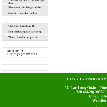
Ghế nhà thi đấu - Ghế sân vận
động
Sân tennis, sân bóng chuyền
Sàn thể thao nhà thi đấu
DỊCH VỤ
Cho Thuê Sân Bóng Đá
Đèn chiếu sáng sân vận động
Thảm cỏ nhân tạo giá rẻ
THỐNG KÊ TRUY CẬP
Đang xem:
6
Lượt truy cập:
2213107
CHIA SẺ LIÊN KẾT
CÔNG TY TNHH XÂY
5G Lạc Long Quân - Phườ
Tel: (84.28) 397
Email: inf
Website: