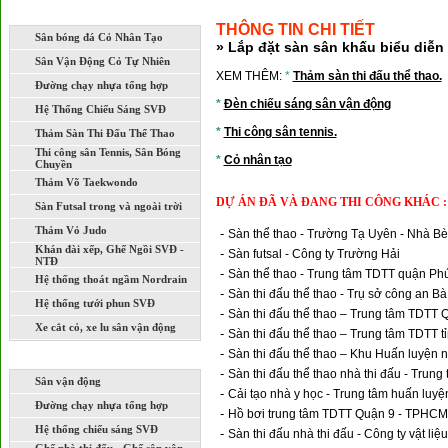
LĨNH VỰC THI CÔNG XÂY DỰNG
THÔNG TIN CHI TIẾT
Sân bóng đá Cỏ Nhân Tạo
» Lắp đặt sàn sân khấu biểu diễ
Sân Vận Động Cỏ Tự Nhiên
XEM THÊM:
*
Thảm sàn thi đấu thể thao.
Đường chạy nhựa tổng hợp
*
Đèn chiếu sáng sân vận động
Hệ Thống Chiếu Sáng SVĐ
*
Thi công sân tennis.
Thảm Sàn Thi Đấu Thể Thao
Thi công sân Tennis, Sân Bóng
*
Cỏ nhân tạo
Chuyền
Thảm Võ Taekwondo
DỰ ÁN ĐÃ VÀ ĐANG THI CÔNG KHÁC :
Sàn Futsal trong và ngoài trời
Thảm Vỏ Judo
-
Sàn thể thao - Trường Tạ Uyên - Nhà B
Khán đài xếp, Ghế Ngồi SVĐ -
-
Sàn futsal - Công ty Trường Hải
NTĐ
-
Sàn thể thao - Trung tâm TDTT quận P
Hệ thống thoát ngầm Nordrain
-
Sàn thi đấu thể thao - Trụ sở công an B
Hệ thống tưới phun SVĐ
-
Sàn thi đấu thể thao – Trung tâm TDTT
Xe cắt cỏ, xe lu sân vận động
-
Sàn thi đấu thể thao – Trung tâm TDTT t
-
Sàn thi đấu thể thao – Khu Huấn luyện 
DỰ ÁN ĐÃ VÀ ĐANG THI CÔNG
-
Sàn thi đấu thể thao nhà thi đấu - Tru
Sân vận động
-
Cải tạo nhà y học - Trung tâm huấn luy
Đường chạy nhựa tổng hợp
-
Hồ bơi trung tâm TDTT Quận 9 - TPHCM
Hệ thống chiếu sáng SVĐ
-
Sàn thi đấu nhà thi đấu - Công ty vật l