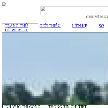
CHUYÊN GIA
TRANG CHỦ
GIỚI THIỆU
LIÊN HỆ
SƠ
ĐỒ WEBSITE
LĨNH VỰC THI CÔNG
THÔNG TIN CHI TIẾT