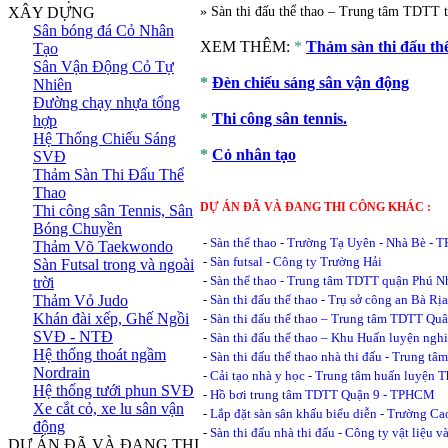
XÂY DỰNG
» Sàn thi đấu thể thao – Trung tâm TDTT 
Sân bóng đá Cỏ Nhân
XEM THÊM:
*
Thảm sàn thi đấu thể
Tạo
Sân Vận Động Cỏ Tự
*
Đèn chiếu sáng sân vận động
Nhiên
Đường chạy nhựa tổng
*
Thi công sân tennis.
hợp
Hệ Thống Chiếu Sáng
*
Cỏ nhân tạo
SVĐ
Thảm Sàn Thi Đấu Thể
Thao
DỰ ÁN ĐÃ VÀ ĐANG THI CÔNG KHÁC :
Thi công sân Tennis, Sân
Bóng Chuyền
-
Sàn thể thao - Trường Tạ Uyên - Nhà Bè -
Thảm Võ Taekwondo
-
Sàn futsal - Công ty Trường Hải
Sàn Futsal trong và ngoài
-
Sàn thể thao - Trung tâm TDTT quận Phú 
trời
Thảm Vỏ Judo
-
Sàn thi đấu thể thao - Trụ sở công an Bà Rị
Khán đài xếp, Ghế Ngồi
-
Sàn thi đấu thể thao – Trung tâm TDTT Q
SVĐ - NTĐ
-
Sàn thi đấu thể thao – Khu Huấn luyện ngh
Hệ thống thoát ngầm
-
Sàn thi đấu thể thao nhà thi đấu - Trung 
Nordrain
-
Cải tạo nhà y học - Trung tâm huấn luyện 
Hệ thống tưới phun SVĐ
-
Hồ bơi trung tâm TDTT Quận 9 - TPHCM
Xe cắt cỏ, xe lu sân vận
-
Lắp đặt sàn sân khấu biểu diễn - Trường 
động
-
Sàn thi đấu nhà thi đấu - Công ty vật liệu
DỰ ÁN ĐÃ VÀ ĐANG THI