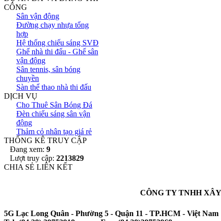
CÔNG
Sân vận động
Đường chạy nhựa tổng
hợp
Hệ thống chiếu sáng SVĐ
Ghế nhà thi đấu - Ghế sân
vận động
Sân tennis, sân bóng
chuyền
Sàn thể thao nhà thi đấu
DỊCH VỤ
Cho Thuê Sân Bóng Đá
Đèn chiếu sáng sân vận
động
Thảm cỏ nhân tạo giá rẻ
THỐNG KÊ TRUY CẬP
Đang xem:
9
Lượt truy cập:
2213829
CHIA SẺ LIÊN KẾT
CÔNG TY TNHH XÂY
5G Lạc Long Quân - Phường 5 - Quận 11 - TP.HCM - Việt Nam