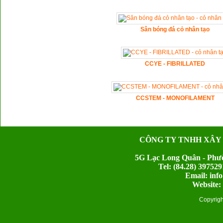
Sân bóng đá cỏ nhân tạo
CCYE - FIBRILLATED
CCSTEM - MONOFILAMENT
CÔNG TY TNHH XÂY
5G Lạc Long Quân - Phườ
Tel: (84.28) 397
Email: inf
Website:
Copyrig