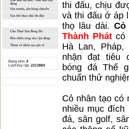
Ghế nhà thi đấu - Ghế sân vận
thi đấu, chịu đ
động
Sân tennis, sân bóng chuyền
và thi đấu ở áp 
Sàn thể thao nhà thi đấu
thọ lâu dài.
Cỏ
DỊCH VỤ
Cho Thuê Sân Bóng Đá
Thành Phát
có 
Đèn chiếu sáng sân vận động
Hà Lan, Pháp,
Thảm cỏ nhân tạo giá rẻ
THỐNG KÊ TRUY CẬP
nhận đạt tiêu 
Đang xem:
4
bóng đá Thế gi
Lượt truy cập:
2213884
CHIA SẺ LIÊN KẾT
chuẩn thử nghi
Cỏ nhân tạo có 
nhiều mục đích
đá, sân golf, sâ