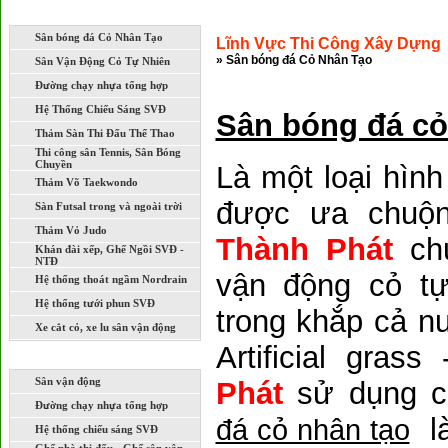
LĨNH VỰC THI CÔNG XÂY DỰNG
Sân bóng đá Cỏ Nhân Tạo
Lĩnh Vực Thi Công Xây Dựng
» Sân bóng đá Cỏ Nhân Tạo
Sân Vận Động Cỏ Tự Nhiên
Đường chạy nhựa tổng hợp
Hệ Thống Chiếu Sáng SVĐ
Sân bóng đá cỏ
Thảm Sàn Thi Đấu Thể Thao
Thi công sân Tennis, Sân Bóng
Chuyền
Là một loại hình
Thảm Võ Taekwondo
được ưa chuộn
Sàn Futsal trong và ngoài trời
Thảm Vỏ Judo
Thành Phát
chu
Khán đài xếp, Ghế Ngồi SVĐ -
NTĐ
vận động cỏ t
Hệ thống thoát ngầm Nordrain
Hệ thống tưới phun SVĐ
trong khắp cả n
Xe cắt cỏ, xe lu sân vận động
Artificial gra
DỰ ÁN ĐÃ VÀ ĐANG THI CÔNG
Sân vận động
Phát
sử dụng c
Đường chạy nhựa tổng hợp
là
đá cỏ nhân tạo
Hệ thống chiếu sáng SVĐ