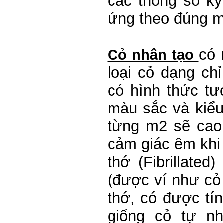
các thông số kỹ
ứng theo đúng m
có 
Cỏ nhân tạo
loại cỏ dạng chỉ
có hình thức tư
màu sắc và kiểu
từng m2 sẽ cao
cảm giác êm khi
thớ (Fibrillated
(được ví như cỏ 
thớ, có được tín
giống cỏ tự nh