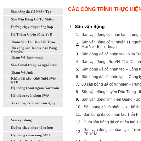
LĨNH VỰC THI CÔNG XÂY DỰNG
CÁC CÔNG TRÌNH THỰC HIỆ
Sân bóng đá Cỏ Nhân Tạo
Sân Vận Động Cỏ Tự Nhiên
I.
Sân vận động
Đường chạy nhựa tổng hợp
Hệ Thống Chiếu Sáng SVĐ
1.
Sân vận động cỏ nhân tạo - trung
Thảm Sàn Thi Đấu Thể Thao
Sân vận động cỏ tự nhiên 11 ngườ
2.
Mũi Né - Bình Thuận
Thi công sân Tennis, Sân Bóng
Chuyền
3.
Sân bóng đá cỏ nhân tạo - Nha Tr
Thảm Võ Taekwondo
4.
Sân vận động - Sở VH TT & DLtỉnh
Sàn Futsal trong và ngoài trời
5.
Sân bóng đá cỏ nhân tạo – Công t
Thảm Vỏ Judo
6.
Sân bóng đá cỏ nhân tạo – Công 
Khán đài xếp, Ghế Ngồi SVĐ -
NTĐ
7.
03 sân bóng đá cỏ tự nhiên - Trun
Hệ thống thoát ngầm Nordrain
8.
Sân vận động huyện Dầu Tiếng - 
Hệ thống tưới phun SVĐ
9.
Sân vận động tỉnh Tiền Giang - Sở
Xe cắt cỏ, xe lu sân vận động
10.
Sân bóng đá cỏ nhân tạo + hệ th
DỰ ÁN ĐÃ VÀ ĐANG THI CÔNG
11.
Sân bóng đá cỏ nhân tạo Tiến Ph
Sân vận động
12.
Cụm sân bóng đá cỏ nhân tạo + h
Đường chạy nhựa tổng hợp
Sân vận động cỏ nhân tạo - Trư
13.
TPHCM
Hệ thống chiếu sáng SVĐ