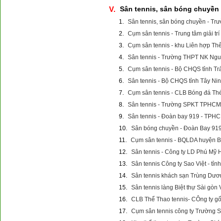
V.
Sân tennis, sân bóng chuyền
1.
Sân tennis, sân bóng chuyền - T
2.
Cụm sân tennis - Trung tâm giải trí
3.
Cụm sân tennis - khu Liên hợp Th
4.
Sân tennis - Trường THPT NK Ngu
5.
Cụm sân tennis - Bộ CHQS tỉnh Tr
6.
Sân tennis - Bộ CHQS tỉnh Tây Ni
7.
Cụm sân tennis - CLB Bóng đá T
8.
Sân tennis - Trường SPKT TPHCM
9.
Sân tennis - Đoàn bay 919 - TPH
10.
Sân bóng chuyền - Đoàn Bay 91
11.
Cụm sân tennis - BQLDA huyện Bế
12.
Sân tennis - Công ty LD Phú Mỹ
13.
Sân tennis Công ty Sao Việt - tỉn
14.
Sân tennis khách sạn Trùng Dươn
15.
Sân tennis làng Biệt thự Sài gòn
16.
CLB Thể Thao tennis- CÔng ty gố
17.
Cụm sân tennis công ty Trường