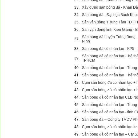
32.
Sân bóng đá - Khán đài Long P
33.
Xây dựng sân bóng đá - Khán Đ
34.
Sân bóng đá - Đại học Bách K
35.
Sân vận động TRung Tâm TDTT H
36.
Sân vận động tỉnh Kiên Giang 
Sân bóng đá huyện Trảng Bàng - 
37.
Ninh
38.
Sân bóng đá cỏ nhân tạo - KP5 
Sân bóng đá cỏ nhân tạo + hệ t
39.
TPHCM
40.
Sân bóng đá cỏ nhân tạo - Tru
41.
Sân bóng đá cỏ nhân tạo + hệ th
42.
Cụm sân bóng đá cỏ nhân tạo + 
43.
Cụm sân bóng đá cỏ nhân tạo + h
44.
Sân bóng đá cỏ nhân tạo CLB Ngu
45.
Sân bóng đá cỏ nhân tạo - Trung 
46.
Sân bóng đá cỏ nhân tạo - tỉnh 
47.
Sân bóng đá – Công ty TMDV Ph
48.
Cụm sân bóng đá cỏ nhân tạo tư 
49.
Sân bóng đá cỏ nhân tạo – Cty 