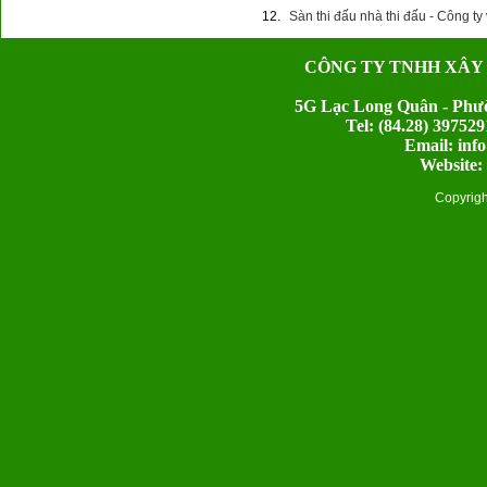
12.
Sàn thi đấu nhà thi đấu - Công t
CÔNG TY TNHH XÂY
5G Lạc Long Quân - Phườ
Tel: (84.28) 397
Email: inf
Website:
Copyrig