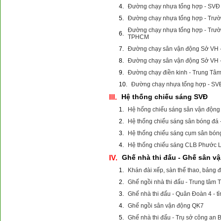
4.
Đường chạy nhựa tổng hợp - SVĐ
5.
Đường chạy nhựa tổng hợp - Tr
Đường chạy nhựa tổng hợp - Trư
6.
TPHCM
7.
Đường chạy sân vận động Sở VH - 
8.
Đường chạy sân vận động Sở VH - 
9.
Đường chạy điền kinh - Trung T
10.
Đường chạy nhựa tổng hợp - SV
III.
Hệ thống chiếu sáng SVĐ
1.
Hệ hống chiếu sáng sân vận động 
2.
Hệ thống chiếu sáng sân bóng đá 
3.
Hệ thống chiếu sáng cụm sân bóng
4.
Hệ thống chiếu sáng CLB Phước L
IV.
Ghế nhà thi đấu - Ghế sân v
1.
Khán đài xếp, sàn thể thao, bảng 
2.
Ghế ngồi nhà thi đấu - Trung tâm
3.
Ghế nhà thi đấu - Quân Đoàn 4 - 
4.
Ghế ngồi sân vận động QK7
5.
Ghế nhà thi đấu - Trụ sở công an 