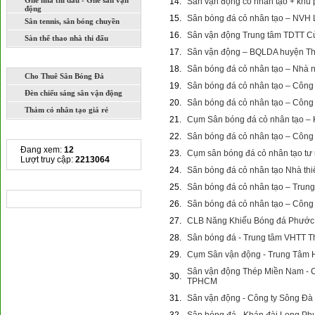
Ghế nhà thi đấu - Ghế sân vận
14.
Sân vận động cỏ nhân tạo + khu 
động
15.
Sân bóng đá cỏ nhân tạo – NVH
Sân tennis, sân bóng chuyền
16.
Sân vận động Trung tâm TDTT C
Sàn thể thao nhà thi đấu
17.
Sân vận động – BQLDA huyện Th
DỊCH VỤ
18.
Sân bóng đá cỏ nhân tạo – Nhà
Cho Thuê Sân Bóng Đá
19.
Sân bóng đá cỏ nhân tạo – Công 
Đèn chiếu sáng sân vận động
20.
Sân bóng đá cỏ nhân tạo – Công 
Thảm cỏ nhân tạo giá rẻ
21.
Cụm Sân bóng đá cỏ nhân tạo –
THỐNG KÊ TRUY CẬP
22.
Sân bóng đá cỏ nhân tạo – Công
Đang xem:
12
23.
Cụm sân bóng đá cỏ nhân tạo tư
Lượt truy cập:
2213064
24.
Sân bóng đá cỏ nhân tạo Nhà th
CHIA SẺ LIÊN KẾT
25.
Sân bóng đá cỏ nhân tạo – Trun
26.
Sân bóng đá cỏ nhân tạo – Côn
27.
CLB Năng Khiếu Bóng đá Phước 
28.
Sân bóng đá - Trung tâm VHTT T
29.
Cụm Sân vận động - Trung Tâm 
Sân vận động Thép Miền Nam - C
30.
TPHCM
31.
Sân vận động - Công ty Sông Đà 