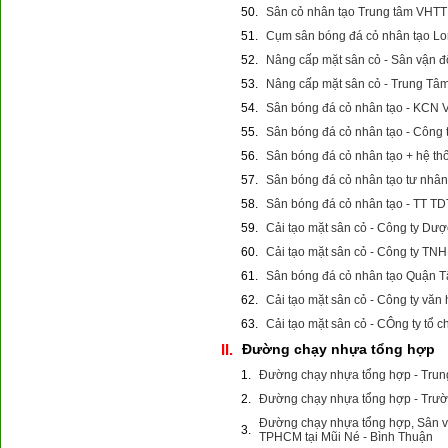
50.
Sân cỏ nhân tạo Trung tâm VHTT 
51.
Cụm sân bóng đá cỏ nhân tạo Lon
52.
Nâng cấp mặt sân cỏ - Sân vận 
53.
Nâng cấp mặt sân cỏ - Trung Tâ
54.
Sân bóng đá cỏ nhân tạo - KCN 
55.
Sân bóng đá cỏ nhân tạo - Công
56.
Sân bóng đá cỏ nhân tạo + hệ th
57.
Sân bóng đá cỏ nhân tạo tư nhân
58.
Sân bóng đá cỏ nhân tạo - TT T
59.
Cải tạo mặt sân cỏ - Công ty D
60.
Cải tạo mặt sân cỏ - Công ty T
61.
Sân bóng đá cỏ nhân tạo Quận 
62.
Cải tạo mặt sân cỏ - Công ty văn
63.
Cải tạo mặt sân cỏ - CÔng ty tổ 
II.
Đường chạy nhựa tổng hợp
1.
Đường chạy nhựa tổng hợp - Trun
2.
Đường chạy nhựa tổng hợp - Trư
Đường chạy nhựa tổng hợp, Sân v
3.
TPHCM tại Mũi Né - Bình Thuận