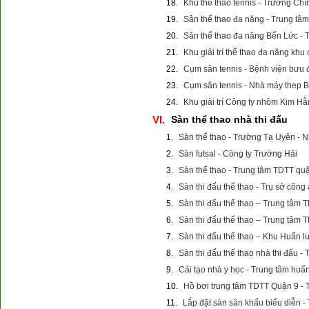
18.
Khu thể thao tennis - Trường Chín
19.
Sân thể thao đa năng - Trung t
20.
Sân thể thao đa năng Bến Lức - 
21.
Khu giải trí thể thao đa năng kh
22.
Cụm sân tennis - Bệnh viện bưu 
23.
Cụm sân tennis - Nhà máy thep B
24.
Khu giải trí Công ty nhôm Kim H
VI.
Sàn thể thao nhà thi đấu
1.
Sàn thể thao - Trường Tạ Uyên -
2.
Sàn futsal - Công ty Trường Hải
3.
Sàn thể thao - Trung tâm TDTT q
4.
Sàn thi đấu thể thao - Trụ sở công
5.
Sàn thi đấu thể thao – Trung tâ
6.
Sàn thi đấu thể thao – Trung tâm 
7.
Sàn thi đấu thể thao – Khu Huấn 
8.
Sàn thi đấu thể thao nhà thi đấu 
9.
Cải tạo nhà y học - Trung tâm huấ
10.
Hồ bơi trung tâm TDTT Quận 9 
11.
Lắp đặt sàn sân khấu biểu diễn