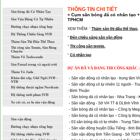
LĨNH VỰC THI CÔNG XÂY DỰNG
THÔNG TIN CHI TIẾT
Sân bóng đá Cỏ Nhân Tạo
» Cụm sân bóng đá cỏ nhân tạo +
Sân Vận Động Cỏ Tự Nhiên
TPHCM
Đường chạy nhựa tổng hợp
XEM THÊM:
*
Thảm sàn thi đấu thể thao.
Hệ Thống Chiếu Sáng SVĐ
*
Đèn chiếu sáng sân vận động
Thảm Sàn Thi Đấu Thể Thao
*
Thi công sân tennis.
Thi công sân Tennis, Sân Bóng
Chuyền
*
Cỏ nhân tạo
Thảm Võ Taekwondo
Sàn Futsal trong và ngoài trời
DỰ ÁN ĐÃ VÀ ĐANG THI CÔNG KHÁC :
Thảm Vỏ Judo
-
Khán đài xếp, Ghế Ngồi SVĐ -
Sân vận động cỏ nhân tạo - trung tâm 
NTĐ
-
Sân vận động cỏ tự nhiên 11 người - T
Hệ thống thoát ngầm Nordrain
- Bình Thuận
Hệ thống tưới phun SVĐ
-
Sân bóng đá cỏ nhân tạo - Nha Trang -
Xe cắt cỏ, xe lu sân vận động
-
Sân vận động - Sở VH TT & DLtỉnh Vĩnh
-
Sân bóng đá cỏ nhân tạo – Công ty Mega
DỰ ÁN ĐÃ VÀ ĐANG THI CÔNG
-
Sân bóng đá cỏ nhân tạo – Công ty Bó
Sân vận động
-
03 sân bóng đá cỏ tự nhiên - Trung Tâm
Đường chạy nhựa tổng hợp
-
Sân vận động huyện Dầu Tiếng - tỉnh B
-
Hệ thống chiếu sáng SVĐ
Sân vận động tỉnh Tiền Giang - Sở TDTT