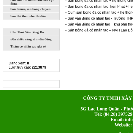
Ghế nhà thi đấu - Ghế sân vận
-
Sân bóng đá cỏ nhân tạo + hệ thống chi
động
-
Sân bóng đá cỏ nhân tạo Tiến Phát + h
Sân tennis, sân bóng chuyền
-
Cụm sân bóng đá cỏ nhân tạo + hệ thốn
Sàn thể thao nhà thi đấu
-
Sân vận động cỏ nhân tạo - Trường TH
-
Sân vận động cỏ nhân tạo + khu phụ tr
DỊCH VỤ
-
Sân bóng đá cỏ nhân tạo – NVH Lao Đ
Cho Thuê Sân Bóng Đá
Đèn chiếu sáng sân vận động
Thảm cỏ nhân tạo giá rẻ
THỐNG KÊ TRUY CẬP
Đang xem:
8
Lượt truy cập:
2213879
CHIA SẺ LIÊN KẾT
CÔNG TY TNHH XÂY
5G Lạc Long Quân - Phườ
Tel: (84.28) 397
Email: inf
Website: