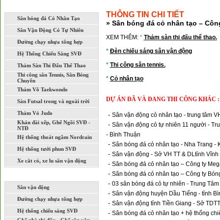
LĨNH VỰC THI CÔNG XÂY DỰNG
THÔNG TIN CHI TIẾT
Sân bóng đá Cỏ Nhân Tạo
» Sân bóng đá cỏ nhân tạo – Côn
Sân Vận Động Cỏ Tự Nhiên
XEM THÊM:
*
Thảm sàn thi đấu thể thao.
Đường chạy nhựa tổng hợp
*
Đèn chiếu sáng sân vận động
Hệ Thống Chiếu Sáng SVĐ
*
Thi công sân tennis.
Thảm Sàn Thi Đấu Thể Thao
Thi công sân Tennis, Sân Bóng
*
Cỏ nhân tạo
Chuyền
Thảm Võ Taekwondo
DỰ ÁN ĐÃ VÀ ĐANG THI CÔNG KHÁC :
Sàn Futsal trong và ngoài trời
Thảm Vỏ Judo
-
Sân vận động cỏ nhân tạo - trung tâm 
Khán đài xếp, Ghế Ngồi SVĐ -
-
Sân vận động cỏ tự nhiên 11 người - T
NTĐ
- Bình Thuận
Hệ thống thoát ngầm Nordrain
-
Sân bóng đá cỏ nhân tạo - Nha Trang -
Hệ thống tưới phun SVĐ
-
Sân vận động - Sở VH TT & DLtỉnh Vĩnh
Xe cắt cỏ, xe lu sân vận động
-
Sân bóng đá cỏ nhân tạo – Công ty Mega
-
Sân bóng đá cỏ nhân tạo – Công ty Bó
DỰ ÁN ĐÃ VÀ ĐANG THI CÔNG
-
03 sân bóng đá cỏ tự nhiên - Trung Tâm
Sân vận động
-
Sân vận động huyện Dầu Tiếng - tỉnh B
Đường chạy nhựa tổng hợp
-
Sân vận động tỉnh Tiền Giang - Sở TDTT
Hệ thống chiếu sáng SVĐ
-
Sân bóng đá cỏ nhân tạo + hệ thống chi