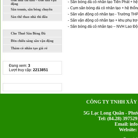
Ghế nhà thi đấu - Ghế sân vận
-
Sân bóng đá cỏ nhân tạo Tiến Phát + h
động
-
Cụm sân bóng đá cỏ nhân tạo + hệ thốn
Sân tennis, sân bóng chuyền
-
Sân vận động cỏ nhân tạo - Trường TH
Sàn thể thao nhà thi đấu
-
Sân vận động cỏ nhân tạo + khu phụ tr
DỊCH VỤ
-
Sân bóng đá cỏ nhân tạo – NVH Lao Đ
Cho Thuê Sân Bóng Đá
Đèn chiếu sáng sân vận động
Thảm cỏ nhân tạo giá rẻ
THỐNG KÊ TRUY CẬP
Đang xem:
3
Lượt truy cập:
2213851
CHIA SẺ LIÊN KẾT
CÔNG TY TNHH XÂY
5G Lạc Long Quân - Phườ
Tel: (84.28) 397
Email: inf
Website: